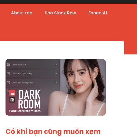
About me
Kho Stock Raw
Foneo AI
Có khi bạn cũng muốn xem