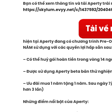
Bạn có thể xem thông tin và tải Aperty trải
https://skylum.evyy.net/c/1437592/20404
hiện tại Aperty đang có chương trình Pre-Or
NĂM sử dụng với các quyền lợi hấp sẫn sau
– Có thể huỷ gói hoàn tiền trong vòng 14 ng
– Được sử dụng Aperty beta bản thử nghiệ
– Ưu đãi mua 1 năm tặng 1 năm. Sau ngày 7/
hơn 3 lần)
Những điểm nổi bật của Aperty: