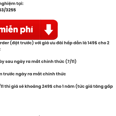
 nghiệm tại:
63/3255
der (đặt trước) với giá ưu đãi hấp dẫn là 149$ cho 2
:
ày sau ngày ra mắt chính thức (7/11)
m trước ngày ra mắt chính thức
11 thì giá sẽ khoảng 249$ cho 1 năm (tức giá tăng gấp