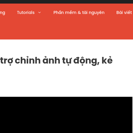
àng
Tutorials
Phần mềm & tài nguyên
Bài viết
rợ chỉnh ảnh tự động, kẻ