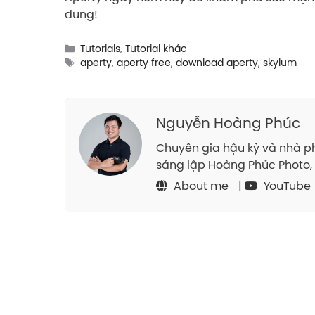
dung!
Categories
Tutorials
,
Tutorial khác
Tags
aperty
,
aperty free
,
download aperty
,
skylum
Nguyễn Hoàng Phúc
Chuyên gia hậu kỳ và nhà ph
sáng lập Hoàng Phúc Photo, 
About me
|
YouTube