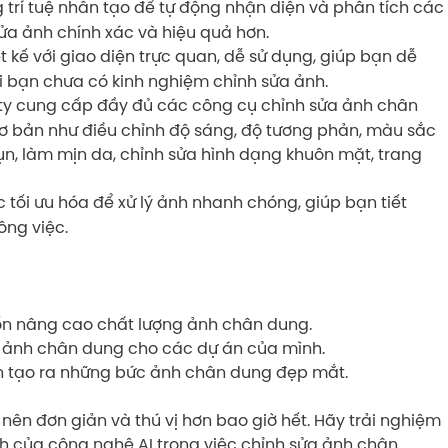
 trí tuệ nhân tạo để tự động nhận diện và phân tích các
ửa ảnh chính xác và hiệu quả hơn.
t kế với giao diện trực quan, dễ sử dụng, giúp bạn dễ
 bạn chưa có kinh nghiệm chỉnh sửa ảnh.
y cung cấp đầy đủ các công cụ chỉnh sửa ảnh chân
ơ bản như điều chỉnh độ sáng, độ tương phản, màu sắc
, làm mịn da, chỉnh sửa hình dạng khuôn mặt, trang
 tối ưu hóa để xử lý ảnh nhanh chóng, giúp bạn tiết
ông việc.
n nâng cao chất lượng ảnh chân dung.
a ảnh chân dung cho các dự án của mình.
n tạo ra những bức ảnh chân dung đẹp mắt.
 nên đơn giản và thú vị hơn bao giờ hết. Hãy trải nghiệm
của công nghệ AI trong việc chỉnh sửa ảnh chân