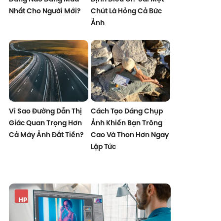
Nhất Cho Người Mới?
Chút Là Hỏng Cả Bức
Ảnh
Vì Sao Đường Dẫn Thị
Cách Tạo Dáng Chụp
Giác Quan Trọng Hơn
Ảnh Khiến Bạn Trông
Cả Máy Ảnh Đắt Tiền?
Cao Và Thon Hơn Ngay
Lập Tức