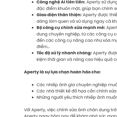
Aperty sử dụng
Công nghệ AI tiên tiến:
đặc điểm khuôn mặt, giúp bạn chỉnh s
Aperty được thiế
Giao diện thân thiện:
dàng làm quen và sử dụng ngay cả khi
Apert
Bộ công cụ chỉnh sửa mạnh mẽ:
dung chuyên nghiệp, từ các công cụ c
đến các công cụ nâng cao như xóa mụn
điểm…
Aperty được
Tốc độ xử lý nhanh chóng:
kiệm thời gian và nâng cao hiệu quả c
Aperty là sự lựa chọn hoàn hảo cho:
Các nhiếp ảnh gia chuyên nghiệp muố
Các nhà thiết kế đồ họa cần chỉnh sử
Những người yêu thích nhiếp ảnh muố
Với Aperty, việc chỉnh sửa ảnh chân dung trở
Aperty ngay hôm nay để khám phá sức mạnh 