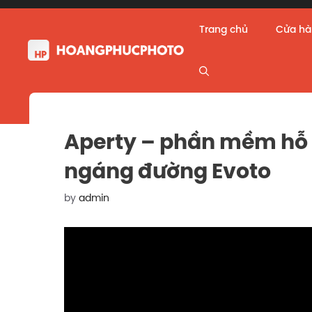
Skip
to
Trang chủ
Cửa h
content
Aperty – phần mềm hỗ t
ngáng đường Evoto
by
admin