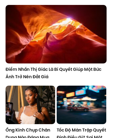
Điểm Nhấn Thị Giác Là Bí Quyết Giúp Một Bức
Ảnh Trở Nên Đắt Giá
Ống Kính Chụp Chân
Tốc Độ Màn Trập Quyết
Dung Nào Đáng Mua
Định Điều Gì? Sai Một