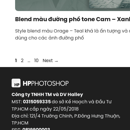
Blend màu đường phố tone Cam – Xan
Style blend màu Orage – Teal khá là ấn tượng và
dùng cho các ảnh đường phố
Page
Page
Page
2
…
10
Next
→
1
Công ty TNHH TM và DV Halley
MST:
do sở Kế Hoạch và Đầu Tư
0315059335
TP.HCM cấp ngày 22/05/2018
Địa chỉ: 121/4 Trường Chinh, P.Đông Hưng Thuận,
TP.HCM
SĐT:
0819900003