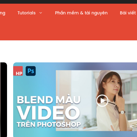
àng
Tutorials
Phần mềm & tài nguyên
Bài viết