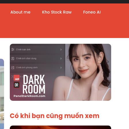
About me
Kho Stock Raw
Foneo AI
Có khi bạn cũng muốn xem