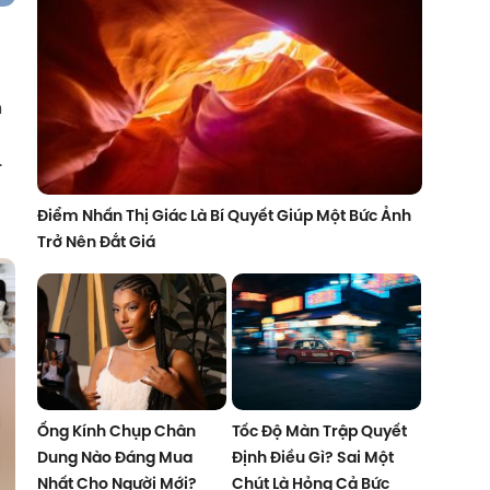
n
…
Điểm Nhấn Thị Giác Là Bí Quyết Giúp Một Bức Ảnh
Trở Nên Đắt Giá
Ống Kính Chụp Chân
Tốc Độ Màn Trập Quyết
Dung Nào Đáng Mua
Định Điều Gì? Sai Một
Nhất Cho Người Mới?
Chút Là Hỏng Cả Bức