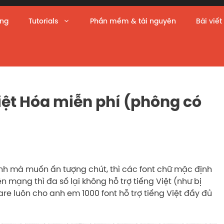
àng
Tutorials
Phần mềm & tài nguyên
Bài viết
Việt Hóa miễn phí (phông có
rình mà muốn ấn tượng chút, thì các font chữ mặc định
n mạng thì đa số lại không hỗ trợ tiếng Việt (như bị
hare luôn cho anh em 1000 font hỗ trợ tiếng Việt đầy đủ