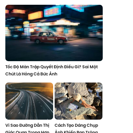
Tốc Độ Màn Trập Quyết Định Điều Gì? Sai Một
Chút Là Hỏng Cả Bức Ảnh
Vì Sao Đường Dẫn Thị
Cách Tạo Dáng Chụp
Giác Quan Trọng Hơn
Ảnh Khiến Bạn Trông