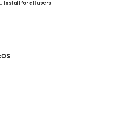
c
Install for all users
cOS