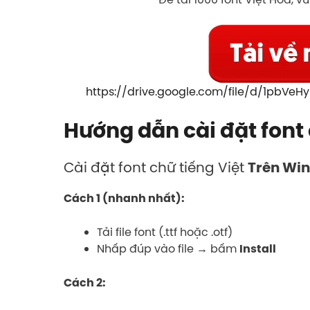
https://drive.google.com/file/d/1pbV
Hướng dẫn cài đặt font
Cài đặt font chữ tiếng Việt
Trên Wi
Cách 1 (nhanh nhất):
Tải file font (.ttf hoặc .otf)
Nhấp đúp vào file → bấm
Install
Cách 2: