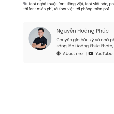
Tags
font nghệ thuật
,
font tiếng Việt
,
font việt hóa
,
ph
tải font miễn phí
,
tải font việt
,
tải phông miễn phí
Nguyễn Hoàng Phúc
Chuyên gia hậu kỳ và nhà ph
sáng lập Hoàng Phúc Photo, 
About me
|
YouTube