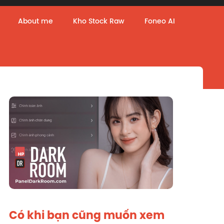
About me
Kho Stock Raw
Foneo AI
Có khi bạn cũng muốn xem