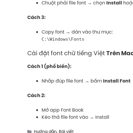
Chuột phải file font → chọn
hoặ
Install
Cách 3:
Copy font → dán vào thư mục:
C:\Windows\Fonts
Cài đặt font chữ tiếng Việt
Trên Ma
Cách 1 (phổ biến):
Nhấp đúp file font → bấm
Install Font
Cách 2:
Mở app Font Book
Kéo thả file font vào → Install
Categories
Hướng dẫn
,
Bài viết