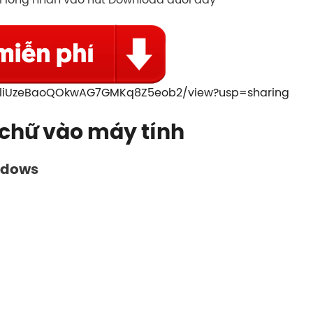
eHyliUzeBaoQOkwAG7GMKq8Z5eob2/view?usp=sharing
 chữ vào máy tính
ndows