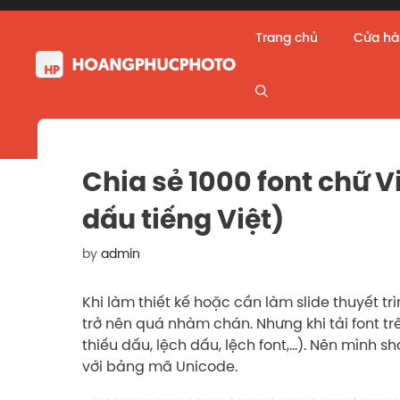
Skip
to
Trang chủ
Cửa h
content
Chia sẻ 1000 font chữ 
dấu tiếng Việt)
by
admin
Khi làm thiết kế hoặc cần làm slide thuyết t
trở nên quá nhàm chán. Nhưng khi tải font trê
thiếu dấu, lệch dấu, lệch font,…). Nên mình s
với bảng mã Unicode.