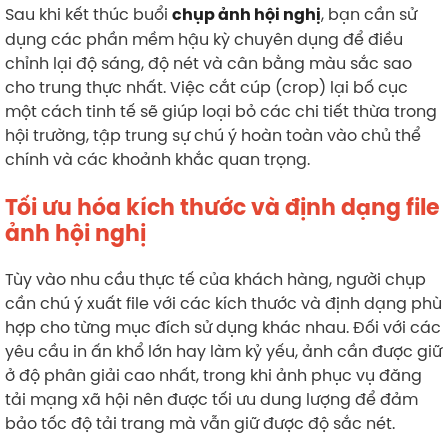
Sau khi kết thúc buổi
, bạn cần sử
chụp ảnh hội nghị
dụng các phần mềm hậu kỳ chuyên dụng để điều
chỉnh lại độ sáng, độ nét và cân bằng màu sắc sao
cho trung thực nhất. Việc cắt cúp (crop) lại bố cục
một cách tinh tế sẽ giúp loại bỏ các chi tiết thừa trong
hội trường, tập trung sự chú ý hoàn toàn vào chủ thể
chính và các khoảnh khắc quan trọng.
Tối ưu hóa kích thước và định dạng file
ảnh hội nghị
Tùy vào nhu cầu thực tế của khách hàng, người chụp
cần chú ý xuất file với các kích thước và định dạng phù
hợp cho từng mục đích sử dụng khác nhau. Đối với các
yêu cầu in ấn khổ lớn hay làm kỷ yếu, ảnh cần được giữ
ở độ phân giải cao nhất, trong khi ảnh phục vụ đăng
tải mạng xã hội nên được tối ưu dung lượng để đảm
bảo tốc độ tải trang mà vẫn giữ được độ sắc nét.