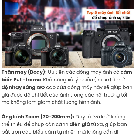
Ưu tiên các dòng máy ảnh có
Thân máy (Body):
cảm
. Khả năng xử lý nhiễu (noise) ở mức
biến Full-frame
cao của dòng máy này sẽ giúp bạn
độ nhạy sáng ISO
giữ được độ chi tiết của ảnh trong các hội trường tối
mà không làm giảm chất lượng hình ảnh.
Đây là “vũ khí” không
Ống kính Zoom (70-200mm):
thể thiếu để chụp cận cảnh
từ xa, giúp bạn
diễn giả
bắt trọn các biểu cảm tự nhiên mà không cần di