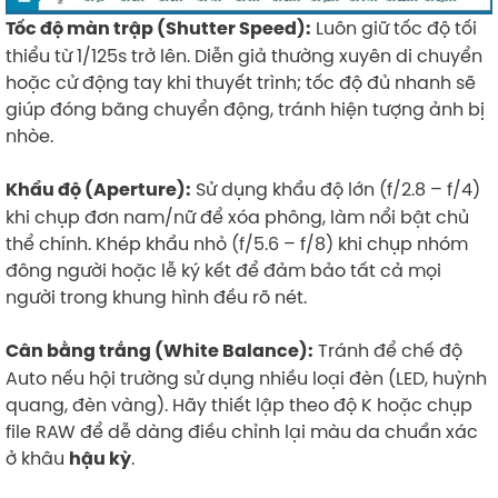
Luôn giữ tốc độ tối
Tốc độ màn trập (Shutter Speed):
thiểu từ 1/125s trở lên. Diễn giả thường xuyên di chuyển
hoặc cử động tay khi thuyết trình; tốc độ đủ nhanh sẽ
giúp đóng băng chuyển động, tránh hiện tượng ảnh bị
nhòe.
Sử dụng khẩu độ lớn (f/2.8 – f/4)
Khẩu độ (Aperture):
khi chụp đơn nam/nữ để xóa phông, làm nổi bật chủ
thể chính. Khép khẩu nhỏ (f/5.6 – f/8) khi chụp nhóm
đông người hoặc lễ ký kết để đảm bảo tất cả mọi
người trong khung hình đều rõ nét.
Tránh để chế độ
Cân bằng trắng (White Balance):
Auto nếu hội trường sử dụng nhiều loại đèn (LED, huỳnh
quang, đèn vàng). Hãy thiết lập theo độ K hoặc chụp
file RAW để dễ dàng điều chỉnh lại màu da chuẩn xác
ở khâu
.
hậu kỳ