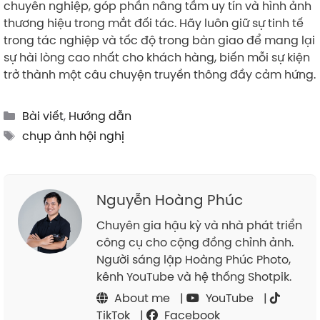
chuyên nghiệp, góp phần nâng tầm uy tín và hình ảnh
thương hiệu trong mắt đối tác. Hãy luôn giữ sự tinh tế
trong tác nghiệp và tốc độ trong bàn giao để mang lại
sự hài lòng cao nhất cho khách hàng, biến mỗi sự kiện
trở thành một câu chuyện truyền thông đầy cảm hứng.
Categories
Bài viết
,
Hướng dẫn
Tags
chụp ảnh hội nghị
Nguyễn Hoàng Phúc
Chuyên gia hậu kỳ và nhà phát triển
công cụ cho cộng đồng chỉnh ảnh.
Người sáng lập Hoàng Phúc Photo,
kênh YouTube và hệ thống Shotpik.
About me
|
YouTube
|
TikTok
|
Facebook