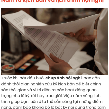
Nắm rõ kịch bản và lịch trình hội nghị
Trước khi bắt đầu buổi
, bạn cần
chụp ảnh hội nghị
dành thời gian nghiên cứu kỹ kịch bản để biết chính
xác thời gian và vị trí diễn ra các hoạt động quan
trọng như lễ ký kết hay trao giải. Việc nắm vững lịch
trình giúp bạn luôn ở tư thế sẵn sàng tại những điểm
nóng, đảm bảo không bỏ lỡ bất kỳ nội dung trọng tâm