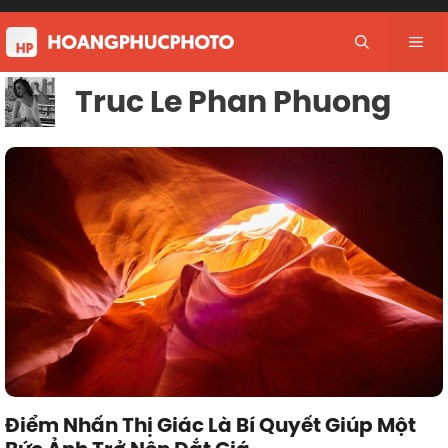
Skip
to
Me
content
Truc Le Phan Phuong
Điểm Nhấn Thị Giác Là Bí Quyết Giúp Một