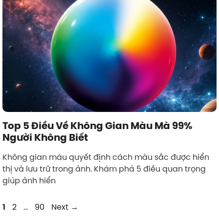
Top 5 Điều Về Không Gian Màu Mà 99%
Người Không Biết
Không gian màu quyết định cách màu sắc được hiển
thị và lưu trữ trong ảnh. Khám phá 5 điều quan trọng
giúp ảnh hiển
Page
Page
Page
2
…
90
Next
→
1