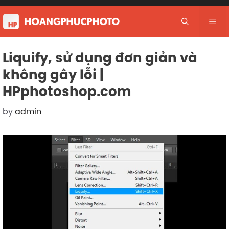
Skip
to
Me
content
Liquify, sử dụng đơn giản và
không gây lỗi |
HPphotoshop.com
by
admin