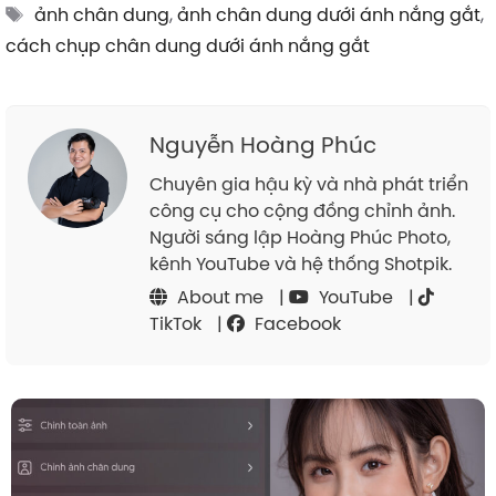
Tags
ảnh chân dung
,
ảnh chân dung dưới ánh nắng gắt
,
cách chụp chân dung dưới ánh nắng gắt
Nguyễn Hoàng Phúc
Chuyên gia hậu kỳ và nhà phát triển
công cụ cho cộng đồng chỉnh ảnh.
Người sáng lập Hoàng Phúc Photo,
kênh YouTube và hệ thống Shotpik.
About me
|
YouTube
|
TikTok
|
Facebook