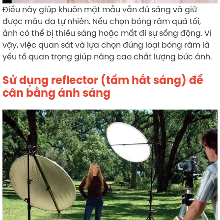
Điều này giúp khuôn mặt mẫu vẫn đủ sáng và giữ
được màu da tự nhiên. Nếu chọn bóng râm quá tối,
ảnh có thể bị thiếu sáng hoặc mất đi sự sống động. Vì
vậy, việc quan sát và lựa chọn đúng loại bóng râm là
yếu tố quan trọng giúp nâng cao chất lượng bức ảnh.
Sử dụng reflector (tấm hắt sáng) để
cân bằng ánh sáng