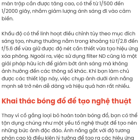
màn trập cần được tăng cao, có thể từ 1/500 đến
1/2000 giây, nhằm giảm lượng ánh sáng đi vào cảm
biến.
Khẩu độ có thể linh hoạt điều chỉnh tùy theo mục đích
sáng tạo, nhưng thường nằm trong khoảng từ f/2.8 đến
f/5.6 để vừa giữ được độ nét cần thiết vừa tạo hiệu ứng
xóa phông. Ngoài ra, việc sử dụng filter ND cũng là một
giải pháp hữu ích để giảm bớt ánh sáng mà không
ảnh hưởng đến các thông số khác. Khi bạn làm chủ
được các thiết lập này, việc chụp ảnh dưới ánh nắng
mạnh sẽ trở nên dễ dàng và hiệu quả hơn rất nhiều.
Khai thác bóng đổ để tạo nghệ thuật
Thay vì cố gắng loại bỏ hoàn toàn bóng đổ, bạn có thể
tận dụng chúng như một yếu tố nghệ thuật để tạo nên
những bức ảnh độc đáo. Ánh nắng gắt với độ tương
phản cao là điều kiện lý tưởng để tạo ra các hiệu ứng