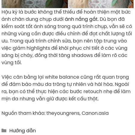
Hậu kỳ là bước không thể thiếu để hoàn thiện một bức
ảnh chân dung chụp dưới
ánh nắng gắt
. Dù bạn đã
kiểm soát tốt ánh sáng trong quá trình chụp, vẫn sẽ có
những vùng cần được điều chỉnh để đạt chất lượng tối
ưu. Trong quá trình chỉnh sửa, bạn nên tập trung vào
việc giảm highlights để khôi phục chi tiết ở các vùng
sáng bị cháy, đồng thời tăng shadows để làm rõ các
vùng tối.
Việc cân bằng lại white balance cũng rất quan trọng
để đảm bảo màu da trông tự nhiên và hài hòa. Ngoài
ra, bạn có thể thực hiện các bước retouch nhẹ để làm
mịn da nhưng vẫn giữ được kết cấu thật.
Nguồn tham khảo: theyoungrens, Canon.asia
Categories
Hướng dẫn