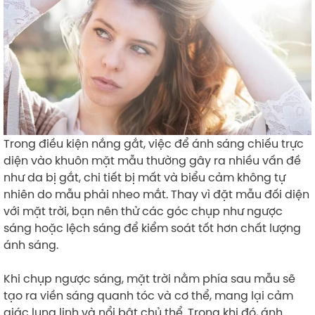
Trong điều kiện nắng gắt, việc để ánh sáng chiếu trực
diện vào khuôn mặt mẫu thường gây ra nhiều vấn đề
như da bị gắt, chi tiết bị mất và biểu cảm không tự
nhiên do mẫu phải nheo mắt. Thay vì đặt mẫu đối diện
với mặt trời, bạn nên thử các góc chụp như ngược
sáng hoặc lệch sáng để kiểm soát tốt hơn chất lượng
ánh sáng.
Khi chụp ngược sáng, mặt trời nằm phía sau mẫu sẽ
tạo ra viền sáng quanh tóc và cơ thể, mang lại cảm
giác lung linh và nổi bật chủ thể. Trong khi đó, ánh