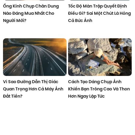
Ống Kính Chụp Chân Dung
Tốc Độ Màn Trập Quyết Định
Nào Đáng Mua Nhất Cho
Điều Gì? Sai Một Chút Là Hỏng
Người Mới?
Cả Bức Ảnh
Vì Sao Đường Dẫn Thị Giác
Cách Tạo Dáng Chụp Ảnh
Quan Trọng Hơn Cả Máy Ảnh
Khiến Bạn Trông Cao Và Thon
Đắt Tiền?
Hơn Ngay Lập Tức