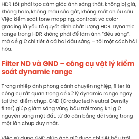
HDR tốt phải tạo cảm giác ánh sáng thật, không bị giả,
không halo, không màu sắc gắt, không mất chiều sâu.
Việc kiểm soát tone mapping, contrast và color
grading là yếu tố quyết định chất lượng HDR. Dynamic
range trong HDR không phải để làm ảnh “đều sáng”,
mà để giữ chi tiết ở cả hai đầu sáng – tối một cách hài
hòa.
Filter ND và GND – công cụ vật lý kiểm
soát dynamic range
Trong nhiếp ảnh phong cảnh chuyên nghiệp, filter là
công cụ rất quan trọng để xử lý dynamic range ngay
tại thời điểm chụp. GND (Graduated Neutral Density
filter) giúp giảm sáng vùng bầu trời trong khi giữ
nguyên sáng mặt đất, từ đó cân bằng dải sáng trong
một lần chụp duy nhất.
Việc sử dụng GND giúp ảnh giữ được chi tiết bầu trời