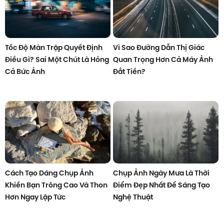
Tốc Độ Màn Trập Quyết Định
Vì Sao Đường Dẫn Thị Giác
Điều Gì? Sai Một Chút Là Hỏng
Quan Trọng Hơn Cả Máy Ảnh
Cả Bức Ảnh
Đắt Tiền?
Cách Tạo Dáng Chụp Ảnh
Chụp Ảnh Ngày Mưa Là Thời
Khiến Bạn Trông Cao Và Thon
Điểm Đẹp Nhất Để Sáng Tạo
Hơn Ngay Lập Tức
Nghệ Thuật