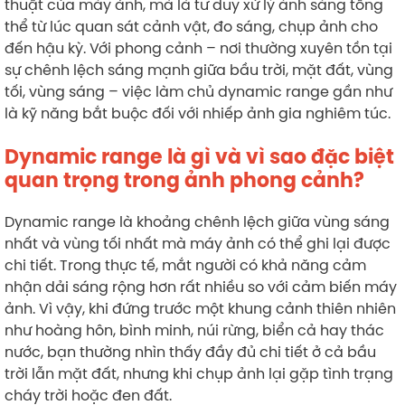
thuật của máy ảnh, mà là tư duy xử lý ánh sáng tổng
thể từ lúc quan sát cảnh vật, đo sáng, chụp ảnh cho
đến hậu kỳ. Với phong cảnh – nơi thường xuyên tồn tại
sự chênh lệch sáng mạnh giữa bầu trời, mặt đất, vùng
tối, vùng sáng – việc làm chủ dynamic range gần như
là kỹ năng bắt buộc đối với nhiếp ảnh gia nghiêm túc.
Dynamic range là gì và vì sao đặc biệt
quan trọng trong ảnh phong cảnh?
Dynamic range là khoảng chênh lệch giữa vùng sáng
nhất và vùng tối nhất mà máy ảnh có thể ghi lại được
chi tiết. Trong thực tế, mắt người có khả năng cảm
nhận dải sáng rộng hơn rất nhiều so với cảm biến máy
ảnh. Vì vậy, khi đứng trước một khung cảnh thiên nhiên
như hoàng hôn, bình minh, núi rừng, biển cả hay thác
nước, bạn thường nhìn thấy đầy đủ chi tiết ở cả bầu
trời lẫn mặt đất, nhưng khi chụp ảnh lại gặp tình trạng
cháy trời hoặc đen đất.