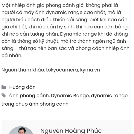
Một nhiếp ảnh gia phong cảnh giỏi không phải là
người có máy ảnh dynamic range cao nhất, mà là
người hiểu cách điều khiển dải sáng: biết khi nào cần
giữ chi tiết, khi nào cần hy sinh, khi nào cần cân bằng,
khi nào cần tương phản. Dynamic range khi đó không
còn là thông số kỹ thuật, mà trở thành ngôn ngữ ánh
sáng – thứ tạo nên bản sắc và phong cách nhiếp ảnh
cá nhân.
Nguồn tham khảo: tokyocamera, kyma.vn
Categories
Hướng dẫn
Tags
ảnh phong cảnh
,
Dynamic Range
,
dynamic range
trong chụp ảnh phong cảnh
Nguyễn Hoàng Phúc