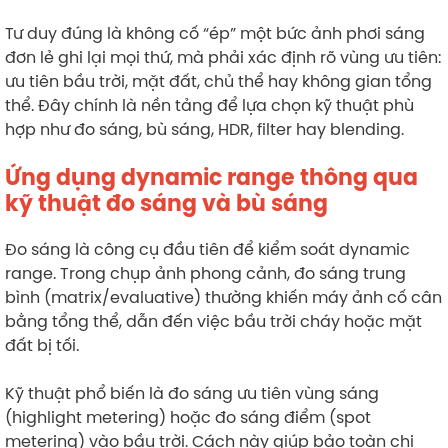
Tư duy đúng là không cố “ép” một bức ảnh phơi sáng
đơn lẻ ghi lại mọi thứ, mà phải xác định rõ vùng ưu tiên:
ưu tiên bầu trời, mặt đất, chủ thể hay không gian tổng
thể. Đây chính là nền tảng để lựa chọn kỹ thuật phù
hợp như đo sáng, bù sáng, HDR, filter hay blending.
Ứng dụng dynamic range thông qua
kỹ thuật đo sáng và bù sáng
Đo sáng là công cụ đầu tiên để kiểm soát dynamic
range. Trong chụp ảnh phong cảnh, đo sáng trung
bình (matrix/evaluative) thường khiến máy ảnh cố cân
bằng tổng thể, dẫn đến việc bầu trời cháy hoặc mặt
đất bị tối.
Kỹ thuật phổ biến là đo sáng ưu tiên vùng sáng
(highlight metering) hoặc đo sáng điểm (spot
metering) vào bầu trời. Cách này giúp bảo toàn chi