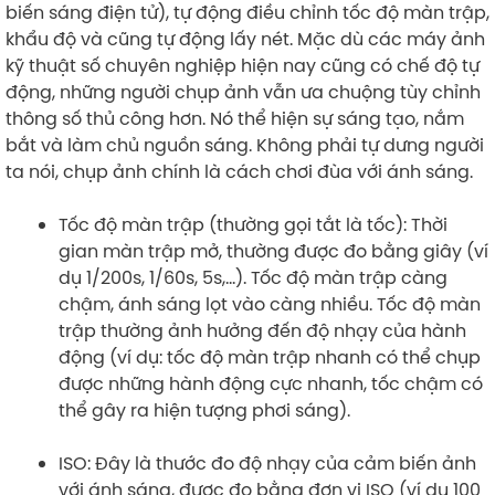
biến sáng điện tử), tự động điều chỉnh tốc độ màn trập,
khẩu độ và cũng tự động lấy nét. Mặc dù các máy ảnh
kỹ thuật số chuyên nghiệp hiện nay cũng có chế độ tự
động, những người chụp ảnh vẫn ưa chuộng tùy chỉnh
thông số thủ công hơn. Nó thể hiện sự sáng tạo, nắm
bắt và làm chủ nguồn sáng. Không phải tự dưng người
ta nói, chụp ảnh chính là cách chơi đùa với ánh sáng.
Tốc độ màn trập (thường gọi tắt là tốc): Thời
gian màn trập mở, thường được đo bằng giây (ví
dụ 1/200s, 1/60s, 5s,…). Tốc độ màn trập càng
chậm, ánh sáng lọt vào càng nhiều. Tốc độ màn
trập thường ảnh hưởng đến độ nhạy của hành
động (ví dụ: tốc độ màn trập nhanh có thể chụp
được những hành động cực nhanh, tốc chậm có
thể gây ra hiện tượng phơi sáng).
ISO: Đây là thước đo độ nhạy của cảm biến ảnh
với ánh sáng, được đo bằng đơn vị ISO (ví dụ 100