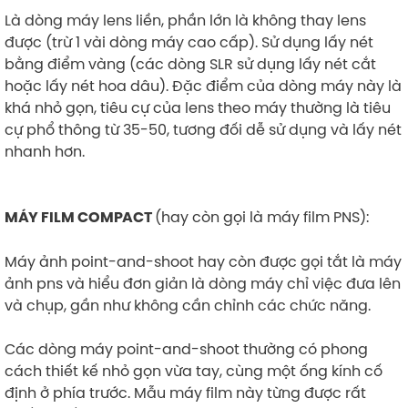
Là dòng máy lens liền, phần lớn là không thay lens
được (trừ 1 vài dòng máy cao cấp). Sử dụng lấy nét
bằng điểm vàng (các dòng SLR sử dụng lấy nét cắt
hoặc lấy nét hoa dâu). Đặc điểm của dòng máy này là
khá nhỏ gọn, tiêu cự của lens theo máy thường là tiêu
cự phổ thông từ 35-50, tương đối dễ sử dụng và lấy nét
nhanh hơn.
(hay còn gọi là máy film PNS):
MÁY FILM COMPACT
Máy ảnh point-and-shoot hay còn được gọi tắt là máy
ảnh pns và hiểu đơn giản là dòng máy chỉ việc đưa lên
và chụp, gần như không cần chỉnh các chức năng.
Các dòng máy point-and-shoot thường có phong
cách thiết kế nhỏ gọn vừa tay, cùng một ống kính cố
định ở phía trước. Mẫu máy film này từng được rất