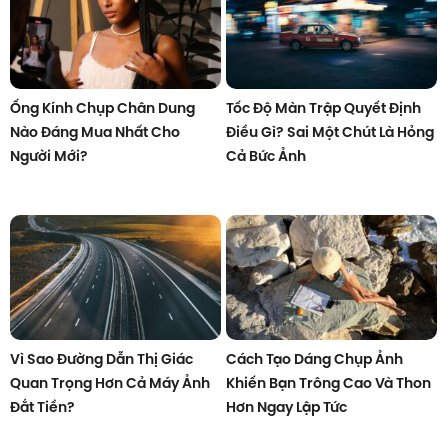
Ống Kính Chụp Chân Dung
Tốc Độ Màn Trập Quyết Định
Nào Đáng Mua Nhất Cho
Điều Gì? Sai Một Chút Là Hỏng
Người Mới?
Cả Bức Ảnh
Vì Sao Đường Dẫn Thị Giác
Cách Tạo Dáng Chụp Ảnh
Quan Trọng Hơn Cả Máy Ảnh
Khiến Bạn Trông Cao Và Thon
Đắt Tiền?
Hơn Ngay Lập Tức