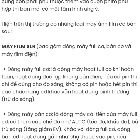
cũng còn phải phụ thuộc thêm vào cuộn phim phù
hợp thì bạn mới có một tấm hình ưng ý.
Hiện trên thị trường có những loại máy ảnh film cơ bản
sau:
(bao gồm dòng máy full cơ, bán cơ và
MÁY FILM SLR
máy film điện):
+ Dòng máy full cơ: là dòng máy hoạt full cơ khí hoàn
toàn, hoạt động độc lập không cần điện, nếu có pin thì
chỉ để dùng cho đo sáng, không có pin hoặc hết pin thì
các chức năng cơ khác vẫn hoạt động bình thường
(trừ đo sáng).
+ Dòng máy bán cơ: là dòng máy cải tiến của máy full
cơ, có thêm các chế độ như AUTO (tốc độ, khẩu độ), bù
trừ sáng (tăng giảm EV). Khác với dòng full cơ, dòng
bán cơ hoạt động gần như phụ thuộc vào pin, nếu