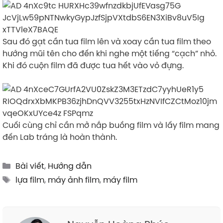
Sau đó gạt cần tua film lên và xoay cần tua film theo
hướng mũi tên cho đến khi nghe một tiếng “cạch” nhỏ.
Khi đó cuộn film đã được tua hết vào vỏ đựng.
Cuối cùng chỉ cần mở nắp buồng film và lấy film mang
đến Lab tráng là hoàn thành.
Categories
Bài viết
,
Hướng dẫn
Tags
lựa film
,
máy ảnh film
,
máy film