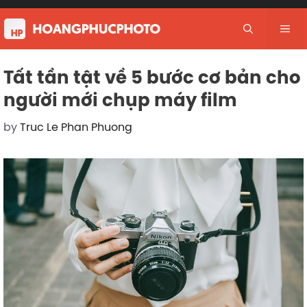
Skip
to
Me
content
Tất tần tật về 5 bước cơ bản cho
người mới chụp máy film
by
Truc Le Phan Phuong