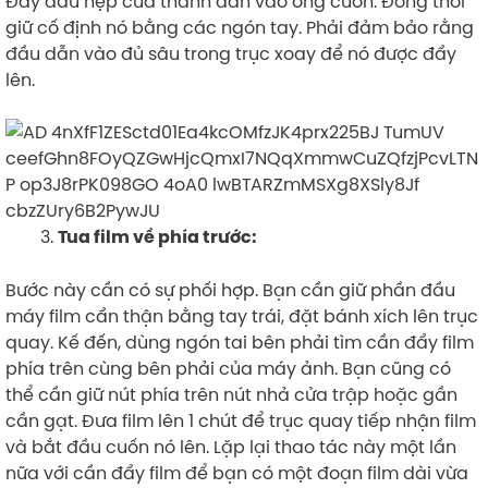
Đẩy đầu hẹp của thanh dẫn vào ống cuốn. Đồng thời
giữ cố định nó bằng các ngón tay. Phải đảm bảo rằng
đầu dẫn vào đủ sâu trong trục xoay để nó được đẩy
lên.
Tua film về phía trước:
Bước này cần có sự phối hợp. Bạn cần giữ phần đầu
máy film cẩn thận bằng tay trái, đặt bánh xích lên trục
quay. Kế đến, dùng ngón tai bên phải tìm cần đẩy film
phía trên cùng bên phải của máy ảnh. Bạn cũng có
thể cần giữ nút phía trên nút nhả cửa trập hoặc gần
cần gạt. Đưa film lên 1 chút để trục quay tiếp nhận film
và bắt đầu cuốn nó lên. Lặp lại thao tác này một lần
nữa với cần đẩy film để bạn có một đoạn film dài vừa