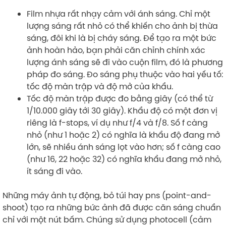
Film nhựa rất nhạy cảm với ánh sáng. Chỉ một
lượng sáng rất nhỏ có thể khiến cho ảnh bị thừa
sáng, đôi khi là bị cháy sáng. Để tạo ra một bức
ảnh hoàn hảo, bạn phải căn chỉnh chính xác
lượng ánh sáng sẽ đi vào cuộn film, đó là phương
pháp đo sáng. Đo sáng phụ thuộc vào hai yếu tố:
tốc độ màn trập và độ mở của khẩu.
Tốc độ màn trập được đo bằng giây (có thể từ
1/10.000 giây tới 30 giây). Khẩu độ có một đơn vị
riêng là f-stops, ví dụ như f/4 và f/8. Số f càng
nhỏ (như 1 hoặc 2) có nghĩa là khẩu độ đang mở
lớn, sẽ nhiều ánh sáng lọt vào hơn; số f càng cao
(như 16, 22 hoặc 32) có nghĩa khẩu đang mở nhỏ,
ít sáng đi vào.
Những máy ảnh tự động, bỏ túi hay pns (point-and-
shoot) tạo ra những bức ảnh đã được căn sáng chuẩn
chỉ với một nút bấm. Chúng sử dụng photocell (cảm