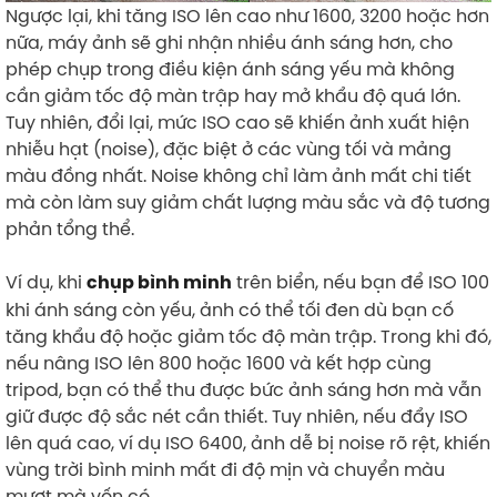
Ngược lại, khi tăng ISO lên cao như 1600, 3200 hoặc hơn
nữa, máy ảnh sẽ ghi nhận nhiều ánh sáng hơn, cho
phép chụp trong điều kiện ánh sáng yếu mà không
cần giảm tốc độ màn trập hay mở khẩu độ quá lớn.
Tuy nhiên, đổi lại, mức ISO cao sẽ khiến ảnh xuất hiện
nhiễu hạt (noise), đặc biệt ở các vùng tối và mảng
màu đồng nhất. Noise không chỉ làm ảnh mất chi tiết
mà còn làm suy giảm chất lượng màu sắc và độ tương
phản tổng thể.
Ví dụ, khi
trên biển, nếu bạn để ISO 100
chụp bình minh
khi ánh sáng còn yếu, ảnh có thể tối đen dù bạn cố
tăng khẩu độ hoặc giảm tốc độ màn trập. Trong khi đó,
nếu nâng ISO lên 800 hoặc 1600 và kết hợp cùng
tripod, bạn có thể thu được bức ảnh sáng hơn mà vẫn
giữ được độ sắc nét cần thiết. Tuy nhiên, nếu đẩy ISO
lên quá cao, ví dụ ISO 6400, ảnh dễ bị noise rõ rệt, khiến
vùng trời bình minh mất đi độ mịn và chuyển màu
mượt mà vốn có.