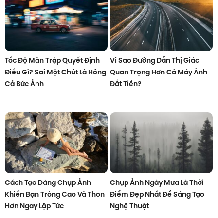
Tốc Độ Màn Trập Quyết Định
Vì Sao Đường Dẫn Thị Giác
Điều Gì? Sai Một Chút Là Hỏng
Quan Trọng Hơn Cả Máy Ảnh
Cả Bức Ảnh
Đắt Tiền?
Cách Tạo Dáng Chụp Ảnh
Chụp Ảnh Ngày Mưa Là Thời
Khiến Bạn Trông Cao Và Thon
Điểm Đẹp Nhất Để Sáng Tạo
Hơn Ngay Lập Tức
Nghệ Thuật