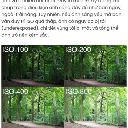
cao và ít nhiễu hạt nhất. Đây là mức ISO lý tưởng khi
chụp trong điều kiện ánh sáng đầy đủ như ban ngày,
ngoài trời nắng. Tuy nhiên, nếu ánh sáng yếu mà bạn
vẫn duy trì ISO quá thấp, ảnh có nguy cơ bị tối
(underexposed), chi tiết vùng tối bị mất và tổng thể
ảnh trở nên kém sắc.