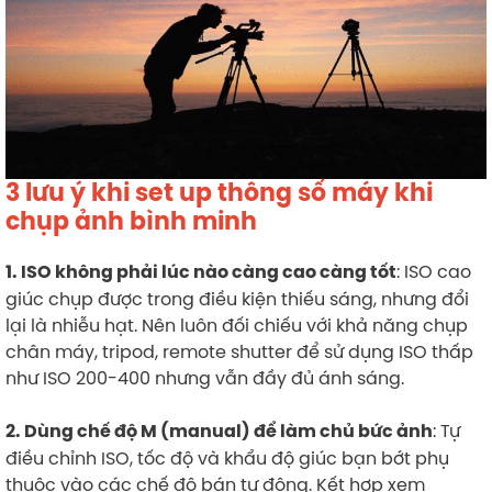
3 lưu ý khi set up thông số máy khi
chụp ảnh bình minh
: ISO cao
1. ISO không phải lúc nào càng cao càng tốt
giúc chụp được trong điều kiện thiếu sáng, nhưng đổi
lại là nhiễu hạt. Nên luôn đối chiếu với khả năng chụp
chân máy, tripod, remote shutter để sử dụng ISO thấp
như ISO 200-400 nhưng vẫn đầy đủ ánh sáng.
: Tự
2. Dùng chế độ M (manual) để làm chủ bức ảnh
điều chỉnh ISO, tốc độ và khẩu độ giúc bạn bớt phụ
thuộc vào các chế độ bán tự động. Kết hợp xem