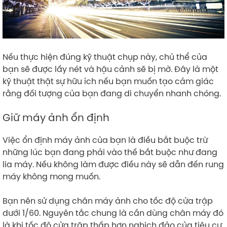
Nếu thực hiện đúng kỹ thuật chụp này, chủ thể của
bạn sẽ được lấy nét và hậu cảnh sẽ bị mờ. Đây là một
kỹ thuật thật sự hữu ích nếu bạn muốn tạo cảm giác
rằng đối tượng của bạn đang di chuyển nhanh chóng.
Giữ máy ảnh ổn định
Việc ổn định máy ảnh của bạn là điều bắt buộc trừ
những lúc bạn đang phải vào thế bắt buộc như đang
lia máy. Nếu không làm được điều này sẽ dẫn đến rung
máy không mong muốn.
Bạn nên sử dụng chân máy ảnh cho tốc độ cửa trập
dưới 1/60. Nguyên tắc chung là cần dùng chân máy đó
là khi tốc độ cửa trập thấp hơn nghịch đảo của tiêu cự.