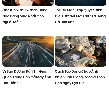
Ống Kính Chụp Chân Dung
Tốc Độ Màn Trập Quyết Định
Nào Đáng Mua Nhất Cho
Điều Gì? Sai Một Chút Là Hỏng
Người Mới?
Cả Bức Ảnh
Vì Sao Đường Dẫn Thị Giác
Cách Tạo Dáng Chụp Ảnh
Quan Trọng Hơn Cả Máy Ảnh
Khiến Bạn Trông Cao Và Thon
Đắt Tiền?
Hơn Ngay Lập Tức