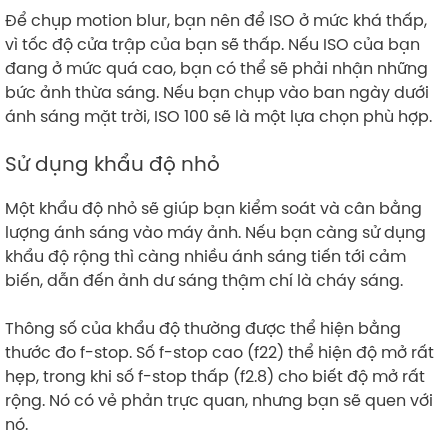
Để chụp motion blur, bạn nên để ISO ở mức khá thấp,
vì tốc độ cửa trập của bạn sẽ thấp. Nếu ISO của bạn
đang ở mức quá cao, bạn có thể sẽ phải nhận những
bức ảnh thừa sáng. Nếu bạn chụp vào ban ngày dưới
ánh sáng mặt trời, ISO 100 sẽ là một lựa chọn phù hợp.
Sử dụng khẩu độ nhỏ
Một khẩu độ nhỏ sẽ giúp bạn kiểm soát và cân bằng
lượng ánh sáng vào máy ảnh. Nếu bạn càng sử dụng
khẩu độ rộng thì càng nhiều ánh sáng tiến tới cảm
biến, dẫn đến ảnh dư sáng thậm chí là cháy sáng.
Thông số của khẩu độ thường được thể hiện bằng
thước đo f-stop. Số f-stop cao (f22) thể hiện độ mở rất
hẹp, trong khi số f-stop thấp (f2.8) cho biết độ mở rất
rộng. Nó có vẻ phản trực quan, nhưng bạn sẽ quen với
nó.