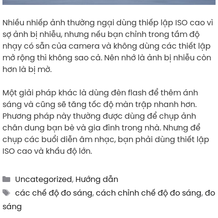
Nhiều nhiếp ảnh thường ngại dùng thiếp lập ISO cao vì
sợ ảnh bị nhiễu, nhưng nếu bạn chỉnh trong tầm độ
nhạy có sẵn của camera và không dùng các thiết lập
mở rộng thì không sao cả. Nên nhớ là ảnh bị nhiễu còn
hơn là bị mờ.
Một giải pháp khác là dùng đèn flash để thêm ánh
sáng và cũng sẽ tăng tốc độ màn trập nhanh hơn.
Phương pháp này thường được dùng để chụp ảnh
chân dung bạn bè và gia đình trong nhà. Nhưng để
chụp các buổi diễn âm nhạc, bạn phải dùng thiết lập
ISO cao và khẩu độ lớn.
Categories
Uncategorized
,
Hướng dẫn
Tags
các chế độ đo sáng
,
cách chỉnh chế độ đo sáng
,
đo
sáng