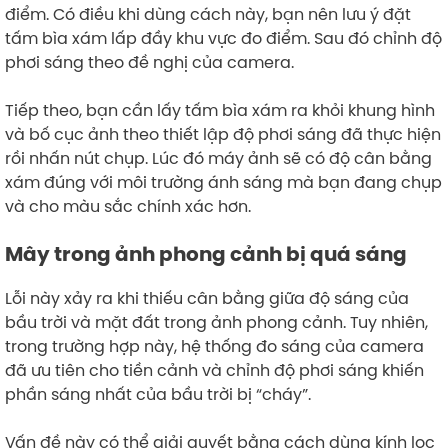
điểm. Có điều khi dùng cách này, bạn nên lưu ý đặt
tấm bìa xám lấp đầy khu vực đo điểm. Sau đó chỉnh độ
phơi sáng theo đề nghị của camera.
Tiếp theo, bạn cần lấy tấm bìa xám ra khỏi khung hình
và bố cục ảnh theo thiết lập độ phơi sáng đã thực hiện
rồi nhấn nút chụp. Lúc đó máy ảnh sẽ có độ cân bằng
xám đúng với môi trường ánh sáng mà bạn đang chụp
và cho màu sắc chính xác hơn.
Mây trong ảnh phong cảnh bị quá sáng
Lỗi này xảy ra khi thiếu cân bằng giữa độ sáng của
bầu trời và mặt đất trong ảnh phong cảnh. Tuy nhiên,
trong trường hợp này, hệ thống đo sáng của camera
đã ưu tiên cho tiền cảnh và chỉnh độ phơi sáng khiến
phần sáng nhất của bầu trời bị “cháy”.
Vấn đề này có thể giải quyết bằng cách dùng kính lọc