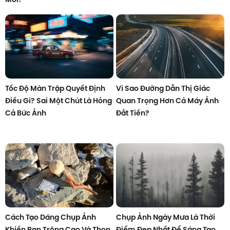
Tốc Độ Màn Trập Quyết Định
Vì Sao Đường Dẫn Thị Giác
Điều Gì? Sai Một Chút Là Hỏng
Quan Trọng Hơn Cả Máy Ảnh
Cả Bức Ảnh
Đắt Tiền?
Cách Tạo Dáng Chụp Ảnh
Chụp Ảnh Ngày Mưa Là Thời
Khiến Bạn Trông Cao Và Thon
Điểm Đẹp Nhất Để Sáng Tạo