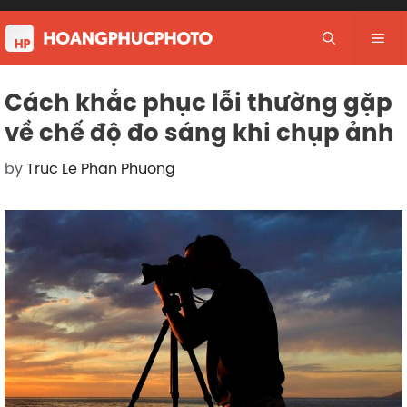
Skip
to
Me
content
Cách khắc phục lỗi thường gặp
về chế độ đo sáng khi chụp ảnh
by
Truc Le Phan Phuong