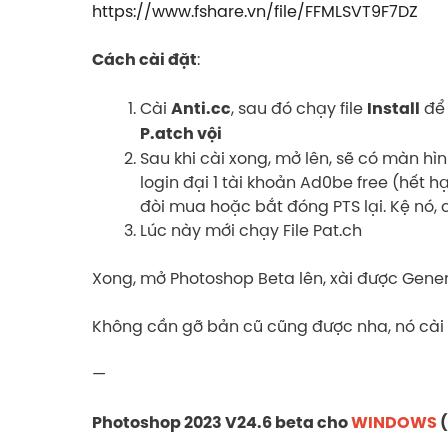
https://www.fshare.vn/file/FFMLSVT9F7DZ
:
Cách cài đặt
Cài
, sau đó chạy file
để 
Anti.cc
Install
P.atch vội
Sau khi cài xong, mở lên, sẽ có màn hì
login đại 1 tài khoản Ad0be free (hết h
đòi mua hoặc bắt đóng PTS lại. Kệ nó, 
Lúc này mới chạy File Pat.ch
Xong, mở Photoshop Beta lên, xài được Generate
Không cần gỡ bản cũ cũng được nha, nó cài so
—
Photoshop 2023 V24.6 beta cho
WINDOWS
(