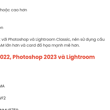
) hoặc cao hơn
ên
t với Photoshop và Lightroom Classic, nên sử dụng cấu
RAM lớn hơn và card đồ họa mạnh mẽ hơn.
022, Photoshop 2023 và Lightroom
IMA
WF2
CSNMU875R