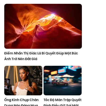
Điểm Nhấn Thị Giác Là Bí Quyết Giúp Một Bức
Ảnh Trở Nên Đắt Giá
Ống Kính Chụp Chân
Tốc Độ Màn Trập Quyết
Dung Nào Đáng Mua
Định Điều Gì? Sai Một