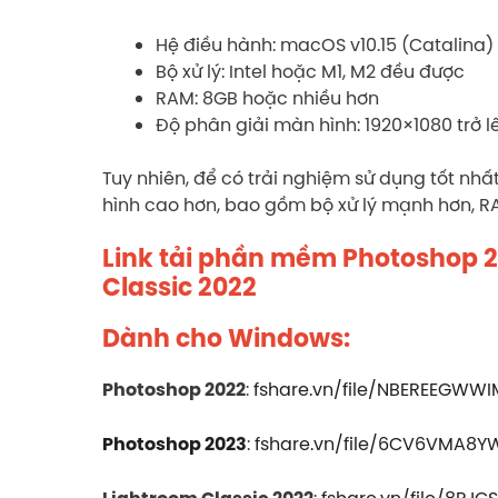
Hệ điều hành: macOS v10.15 (Catalina
Bộ xử lý: Intel hoặc M1, M2 đều được
RAM: 8GB hoặc nhiều hơn
Độ phân giải màn hình: 1920×1080 trở l
Tuy nhiên, để có trải nghiệm sử dụng tốt nhấ
hình cao hơn, bao gồm bộ xử lý mạnh hơn, 
Link tải phần mềm Photoshop 2
Classic 2022
Dành cho Windows:
:
fshare.vn/file/NBEREEGWW
Photoshop 2022
:
fshare.vn/file/6CV6VMA8Y
Photoshop 2023
:
fshare.vn/file/8PJ