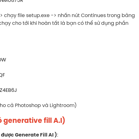
 -> chạy file setup.exe -> nhấn nút Continues trong bảng
u chạy cho tới khi hoàn tất là bạn có thể sử dụng phần
VDW
QF
UZ4EB6J
ho cả Photoshop và Lightroom)
enerative fill A.I)
:
 được Generate Fill AI )