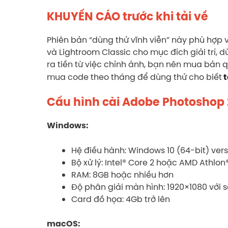
KHUYẾN CÁO
trước khi tải về
Phiên bản “dùng thử vĩnh viễn” này phù hợ
và Lightroom Classic cho mục đích giải trí,
ra tiền từ việc chỉnh ảnh, bạn nên mua bản
mua code theo tháng để dùng thử cho biết
t
Cấu hình cài Adobe Photoshop 
Windows:
Hệ điều hành: Windows 10 (64-bit) ver
Bộ xử lý: Intel® Core 2 hoặc AMD Athlon®
RAM: 8GB hoặc nhiều hơn
Độ phân giải màn hình: 1920×1080 với 
Card đồ họa: 4Gb trở lên
macOS: