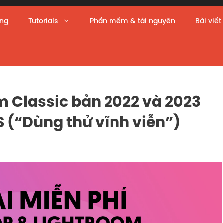
àng
Tutorials
Phần mềm & tài nguyên
Bài viết
 Classic bản 2022 và 2023
(“Dùng thử vĩnh viễn”)