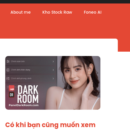
About me
Kho Stock Raw
Foneo AI
Có khi bạn cũng muốn xem