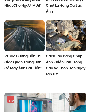
Nhất Cho Người Mới?
Chút Là Hỏng Cả Bức
Ảnh
Vì Sao Đường Dẫn Thị
Cách Tạo Dáng Chụp
Giác Quan Trọng Hơn
Ảnh Khiến Bạn Trông
Cả Máy Ảnh Đắt Tiền?
Cao Và Thon Hơn Ngay
Lập Tức