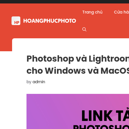
Skip
to
Trang chủ
Cửa h
content
Photoshop và Lightroom
cho Windows và MacOS 
by
admin