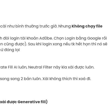
cài như bình thường trước giờ. Nhưng
Không chạy file
nh đòi login tài khoản Ad0be. Chọn Login bằng Google rồi
ạn cũng được). Sau khi login xong nếu tk hết hạn thì nó sẽ
cứ đóng lại
 Fill AI luôn, Neutral Filter này kia xài được luôn.
ng song 2 bản luôn. Xài không thích thì xoá đi.
xài được Generative fill)