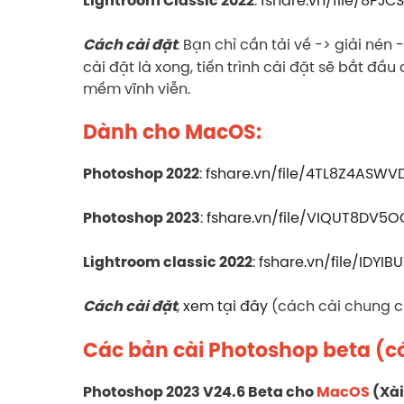
Lightroom Classic 2022
: Bạn chỉ cần tải về -> giải nén
Cách cài đặt
cài đặt là xong, tiến trình cài đặt sẽ bắt đầ
mềm vĩnh viễn.
Dành cho MacOS:
:
fshare.vn/file/4TL8Z4ASW
Photoshop 2022
:
fshare.vn/file/VIQUT8DV5O
Photoshop 2023
:
fshare.vn/file/IDYIB
Lightroom classic 2022
,
xem tại đây
(cách cài chung c
Cách cài đặt
Các bản cài Photoshop beta (có g
Photoshop 2023 V24.6 Beta cho
MacOS
(Xài