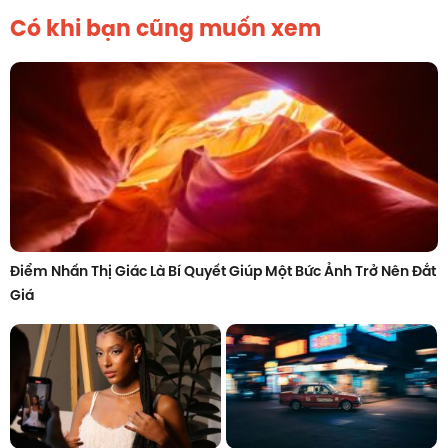
Có khi bạn cũng muốn xem
Điểm Nhấn Thị Giác Là Bí Quyết Giúp Một Bức Ảnh Trở Nên Đắt
Giá