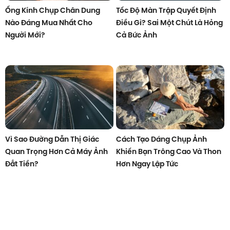
Ống Kính Chụp Chân Dung
Tốc Độ Màn Trập Quyết Định
Nào Đáng Mua Nhất Cho
Điều Gì? Sai Một Chút Là Hỏng
Người Mới?
Cả Bức Ảnh
Vì Sao Đường Dẫn Thị Giác
Cách Tạo Dáng Chụp Ảnh
Quan Trọng Hơn Cả Máy Ảnh
Khiến Bạn Trông Cao Và Thon
Đắt Tiền?
Hơn Ngay Lập Tức