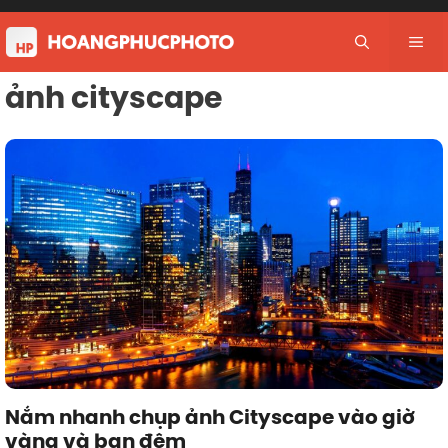
Skip
to
Me
content
ảnh cityscape
Nắm nhanh chụp ảnh Cityscape vào giờ
vàng và ban đêm