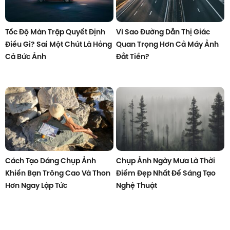
Tốc Độ Màn Trập Quyết Định
Vì Sao Đường Dẫn Thị Giác
Điều Gì? Sai Một Chút Là Hỏng
Quan Trọng Hơn Cả Máy Ảnh
Cả Bức Ảnh
Đắt Tiền?
Cách Tạo Dáng Chụp Ảnh
Chụp Ảnh Ngày Mưa Là Thời
Khiến Bạn Trông Cao Và Thon
Điểm Đẹp Nhất Để Sáng Tạo
Hơn Ngay Lập Tức
Nghệ Thuật