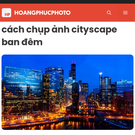
Skip
to
Me
content
cách chụp ảnh cityscape
ban đêm