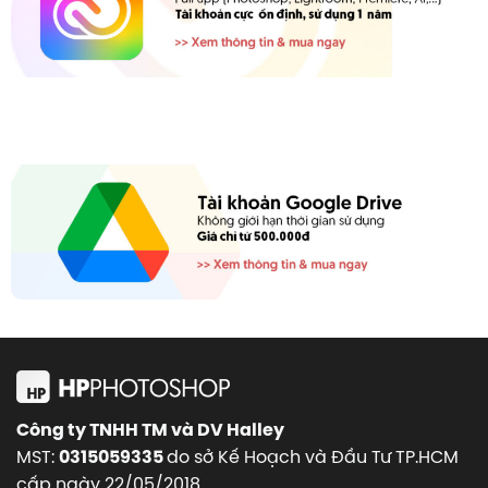
Công ty TNHH TM và DV Halley
MST:
do sở Kế Hoạch và Đầu Tư TP.HCM
0315059335
cấp ngày 22/05/2018