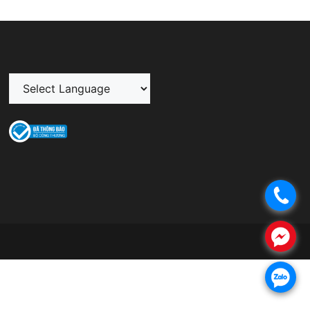
.
.
.