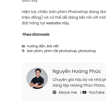
đáo này.
Hiện tại, chiếc bàn phím Photoshop đang đượ
triệu đồng) và có thể dễ dàng kết nối với m
đặt hàng tại
website này
.
Theo Gizmodo
Categories
Hướng dẫn
,
Bài viết
Tags
bàn phím
,
phím tắt photoshop
,
photoshop
Nguyễn Hoàng Phúc
Chuyên gia hậu kỳ và nhà ph
sáng lập Hoàng Phúc Photo, 
About me
|
YouTube