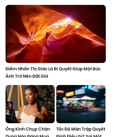
Điểm Nhấn Thị Giác Là Bí Quyết Giúp Một Bức
Ảnh Trở Nên Đắt Giá
Ống Kính Chụp Chân
Tốc Độ Màn Trập Quyết
Dung Nào Đáng Mua
Định Điều Gì? Sai Một