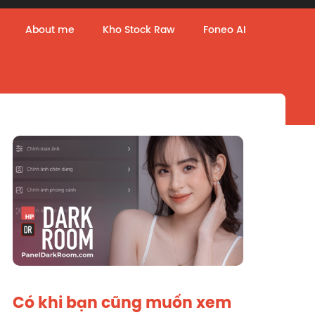
About me
Kho Stock Raw
Foneo AI
Có khi bạn cũng muốn xem