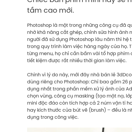
tầm cao mới.
Photoshop là một trong những công cụ đã quá 
nhờ khả năng cắt ghép, chỉnh sửa hình ảnh
người đã sử dụng Photoshop lâu năm thì hệ 
trong quy trình làm việc hàng ngày của họ. Th
từng menu, họ chỉ cần bấm vài tổ hợp phím 
tiết kiệm được rất nhiều thời gian làm việc.
Chính vì lý do này, mới đây nhà bán lẻ 3dD
dùng riêng cho Photoshop: Chỉ bao gồm 26 
dụng nhất trong phần mềm xử lý ảnh của A
chọn vùng, công cụ masking (tạo mặt nạ, lớp
mini độc đáo còn tích hợp cả 2 núm vặn tí h
hay kích thước của bút vẽ (brush) – đều là 
dụng trong công việc.