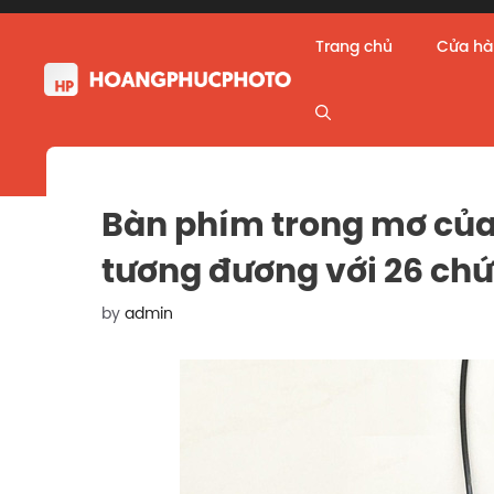
Skip
to
Trang chủ
Cửa h
content
Bàn phím trong mơ của 
tương đương với 26 ch
by
admin