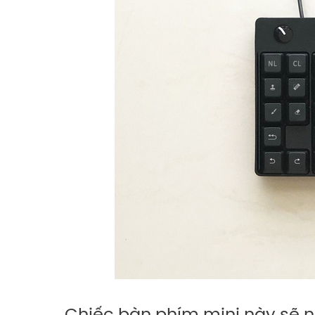
Chiếc bàn phím mini này sẽ 