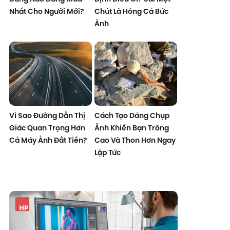
Nhất Cho Người Mới?
Chút Là Hỏng Cả Bức
Ảnh
Vì Sao Đường Dẫn Thị
Cách Tạo Dáng Chụp
Giác Quan Trọng Hơn
Ảnh Khiến Bạn Trông
Cả Máy Ảnh Đắt Tiền?
Cao Và Thon Hơn Ngay
Lập Tức