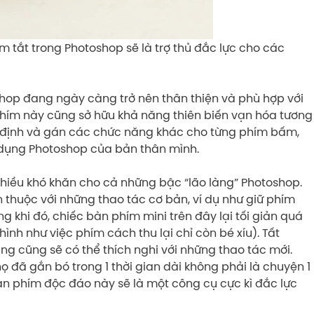
tắt trong Photoshop sẽ là trợ thủ đắc lực cho các
shop đang ngày càng trở nên thân thiện và phù hợp với
phím này cũng sở hữu khả năng thiên biến vạn hóa tương
ặc định và gán các chức năng khác cho từng phím bấm,
ử dụng Photoshop của bản thân mình.
nhiều khó khăn cho cả những bậc “lão làng” Photoshop.
thuộc với những thao tác cơ bản, ví dụ như giữ phím
g khi đó, chiếc bàn phím mini trên đây lại tối giản quá
ình như việc phím cách thu lại chỉ còn bé xíu). Tất
dùng cũng sẽ có thể thích nghi với những thao tác mới.
ọ đã gắn bó trong 1 thời gian dài không phải là chuyện 1
 bàn phím độc đáo này sẽ là một công cụ cực kì đắc lực