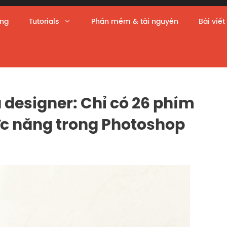
àng
Tutorials
Phần mềm & tài nguyên
Bài viết
designer: Chỉ có 26 phím
ức năng trong Photoshop