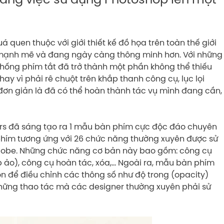
quen thuộc với giới thiết kế đồ họa trên toàn thế giới
 mạnh mẽ và đang ngày càng thông minh hơn. Với những
thống phím tắt đã trở thành một phần không thể thiếu
ay vì phải rê chuột trên khắp thanh công cụ, lục lọi
đơn giản là đã có thể hoàn thành tác vụ mình đang cần,
cors đã sáng tạo ra 1 mẫu bàn phím cực độc đáo chuyên
phím tương ứng với 26 chức năng thường xuyên được sử
dobe. Những chức năng cơ bản này bao gồm: công cụ
 ảo), công cụ hoàn tác, xóa,… Ngoài ra, mẫu bàn phím
on để điều chỉnh các thông số như độ trong (opacity)
những thao tác mà các designer thường xuyên phải sử