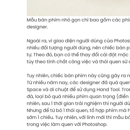
Mẫu bàn phím nhỏ gọn chỉ bao gồm các phím 
designer.
Ngoài ra, vì giao diện người dùng của Photo
nhiều đối tượng người dùng, nên chiếc bàn 
tự. Theo đó, bạn có thể thay đổi cài đặt m
tùy theo tính chất công việc và thói quen s
Tuy nhiên, chiếc bàn phím này cũng gây ra 
Từ nhiều năm nay, các designer đã quá quen 
Space và di chuột để sử dụng Hand Tool. Tron
đà, loại bỏ quá nhiều phím quan trọng (điển h
nhiên, sau 1 thời gian trải nghiệm thì người 
Nhưng để từ bỏ 1 thói quen, tổ hợp phím mà h
sớm 1 chiều. Tuy nhiên, với lính mới thì mẫu
trong việc làm quen với Photoshop.