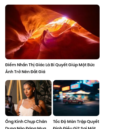
Điểm Nhấn Thị Giác Là Bí Quyết Giúp Một Bức
Ảnh Trở Nên Đắt Giá
Ống Kính Chụp Chân
Tốc Độ Màn Trập Quyết
Dung Nào Đáng Mua
Định Điều Gì? Sai Một