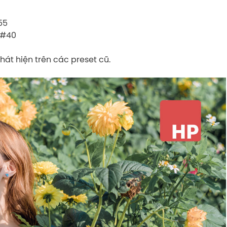
55
 #40
át hiện trên các preset cũ.