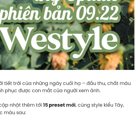
i tiết trời của những ngày cuối hạ – đầu thu, chất màu
nh phục được con mắt của người xem ảnh.
cập nhật thêm tới
, cùng style kiểu Tây,
15
preset
mới
ác màu sau: