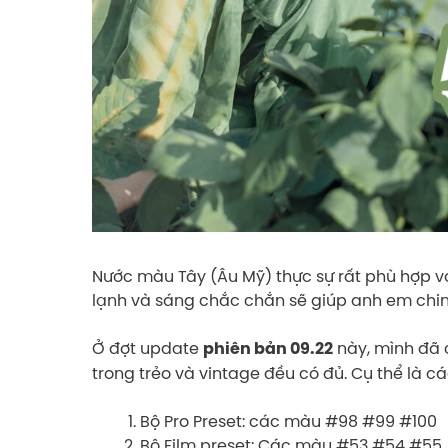
Nước màu Tây (Âu Mỹ) thực sự rất phù hợp vớ
lạnh và sáng chắc chắn sẽ giúp anh em chi
Ở đợt update
này, mình đã 
phiên bản 09.22
trong trẻo và vintage đều có đủ. Cụ thể là c
Bộ Pro Preset: các màu #98 #99 #100
Bộ Film preset: Các màu #53 #54 #55