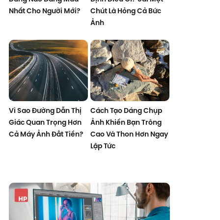
Nhất Cho Người Mới?
Chút Là Hỏng Cả Bức
Ảnh
Vì Sao Đường Dẫn Thị
Cách Tạo Dáng Chụp
Giác Quan Trọng Hơn
Ảnh Khiến Bạn Trông
Cả Máy Ảnh Đắt Tiền?
Cao Và Thon Hơn Ngay
Lập Tức