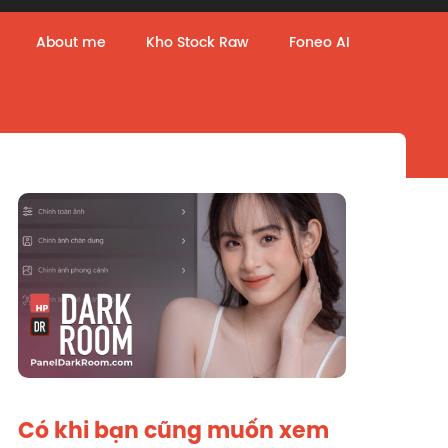
About me
Kho Stock Raw
Foneo AI
Có khi bạn cũng muốn xem