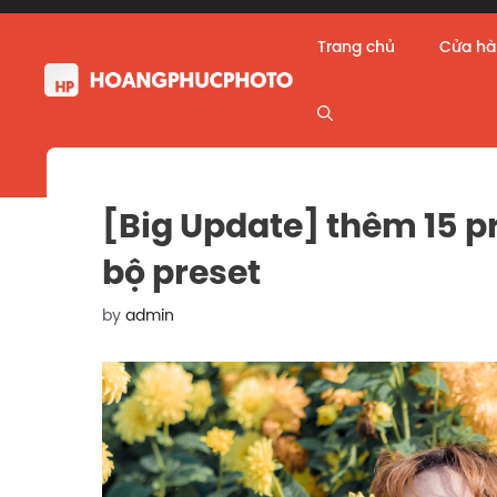
Skip
to
Trang chủ
Cửa h
content
[Big Update] thêm 15 p
bộ preset
by
admin