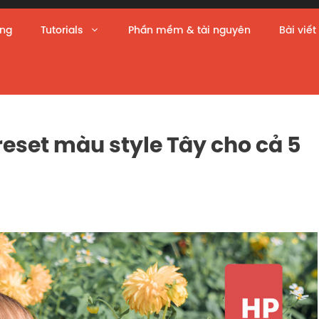
àng
Tutorials
Phần mềm & tài nguyên
Bài viết
reset màu style Tây cho cả 5