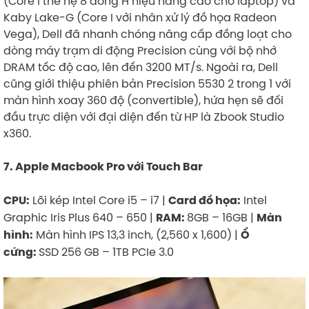
(Core I thế hệ 8 dòng H hiệu năng cao cho laptop) và
Kaby Lake-G (Core I với nhân xử lý đồ họa Radeon
Vega), Dell đã nhanh chóng nâng cấp đồng loạt cho
dòng máy trạm di động Precision cùng với bộ nhớ
DRAM tốc độ cao, lên đến 3200 MT/s. Ngoài ra, Dell
cũng giới thiệu phiên bản Precision 5530 2 trong 1 với
màn hình xoay 360 độ (convertible), hứa hẹn sẽ đối
đầu trực diện với đại diện đến từ HP là Zbook Studio
x360.
7. Apple Macbook Pro với Touch Bar
Lõi kép Intel Core i5 – i7 |
Intel
CPU:
Card đồ họa:
Graphic Iris Plus 640 – 650 |
8GB – 16GB |
RAM:
Màn
Màn hình IPS 13,3 inch, (2,560 x 1,600) |
hình:
Ổ
SSD 256 GB – 1TB PCIe 3.0
cứng: