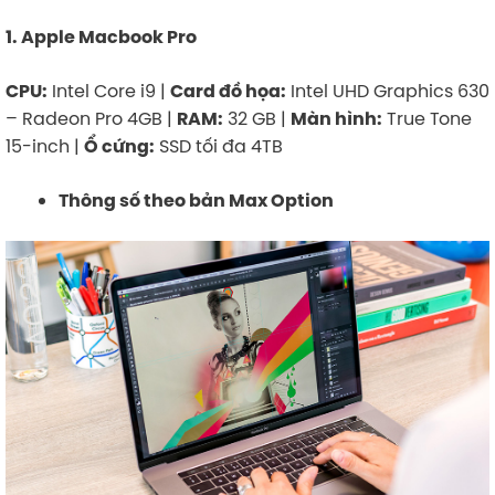
1. Apple Macbook Pro
Intel Core i9 |
Intel UHD Graphics 630
CPU:
Card đồ họa:
– Radeon Pro 4GB |
32 GB |
True Tone
RAM:
Màn hình:
15-inch |
SSD tối đa 4TB
Ổ cứng:
Thông số theo bản Max Option