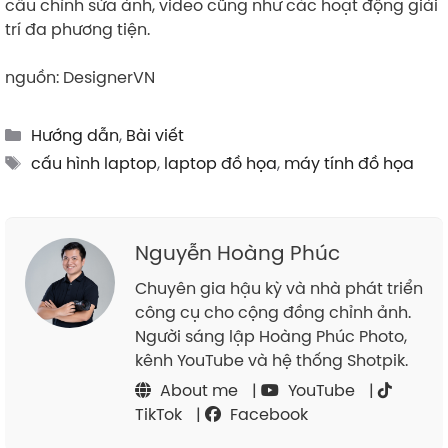
cầu chỉnh sửa ảnh, video cũng như các hoạt động giải
trí đa phương tiện.
nguồn: DesignerVN
Categories
Hướng dẫn
,
Bài viết
Tags
cấu hình laptop
,
laptop đồ họa
,
máy tính đồ họa
Nguyễn Hoàng Phúc
Chuyên gia hậu kỳ và nhà phát triển
công cụ cho cộng đồng chỉnh ảnh.
Người sáng lập Hoàng Phúc Photo,
kênh YouTube và hệ thống Shotpik.
About me
|
YouTube
|
TikTok
|
Facebook