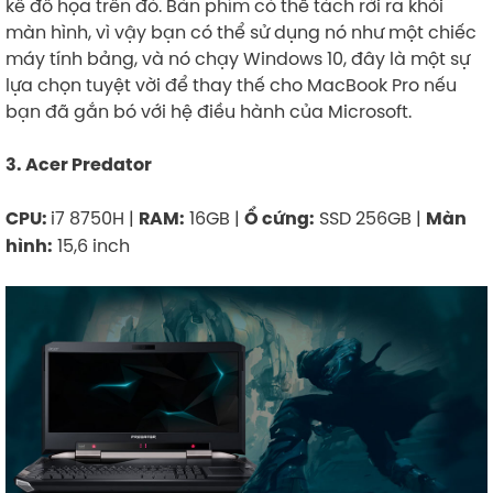
kế đồ họa trên đó. Bàn phím có thể tách rời ra khỏi
màn hình, vì vậy bạn có thể sử dụng nó như một chiếc
máy tính bảng, và nó chạy Windows 10, đây là một sự
lựa chọn tuyệt vời để thay thế cho MacBook Pro nếu
bạn đã gắn bó với hệ điều hành của Microsoft.
3. Acer Predator
i7 8750H |
16GB |
SSD 256GB |
CPU:
RAM:
Ổ cứng:
Màn
15,6 inch
hình: