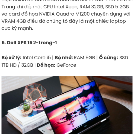
Trong khi đó, một CPU Intel Xeon, RAM 32GB, SSD 512GB
và card đồ họa NVIDIA Quadro M1200 chuyên dụng với
VRAM 4GB điều đó chứng tỏ đây là một chiếc laptop
cực kỳ mạnh.
5. Dell XPS 15 2-trong-1
Intel Core i5 |
RAM 8GB |
SSD
Bộ xử lý:
Bộ nhớ:
Ổ cứng:
1TB HD / 32GB |
GeForce
Đồ họa: