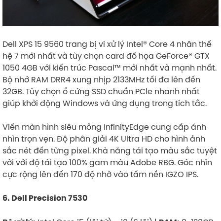
​
Dell XPS 15 9560 trang bị vi xử lý Intel® Core 4 nhân thế
hệ 7 mới nhất và tùy chọn card đồ họa GeForce® GTX
1050 4GB với kiến trúc Pascal™ mới nhất và mạnh nhất.
Bộ nhớ RAM DRR4 xung nhịp 2133MHz tối đa lên đến
32GB. Tùy chọn ổ cứng SSD chuẩn PCle nhanh nhất
giúp khởi động Windows và ứng dụng trong tích tắc.
Viền màn hình siêu mỏng InfinityEdge cung cấp ánh
nhìn trọn vẹn. Độ phân giải 4K Ultra HD cho hình ảnh
sắc nét đến từng pixel. Khà năng tái tạo màu sắc tuyệt
vời với độ tái tạo 100% gam màu Adobe RBG. Góc nhìn
cực rộng lên đến 170 độ nhờ vào tấm nền IGZO IPS.
6. Dell Precision 7530