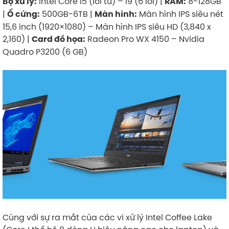
Intel Core i5 (lõi tứ) – i9 (6 lõi) |
8-128GB
Bộ xử lý:
RAM:
|
500GB-6TB |
Màn hình IPS siêu nét
Ổ cứng:
Màn hình:
15,6 inch (1920×1080) – Màn hình IPS siêu HD (3,840 x
2,160) |
Radeon Pro WX 4150 – Nvidia
Card đồ họa:
Quadro P3200 (6 GB)
​
Cùng với sự ra mắt của các vi xử lý Intel Coffee Lake