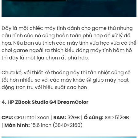
​
Đây là một chiếc máy tính dành cho game thủ nhưng
cấu hình của nó cũng hoàn toàn phù hợp để xử lý đồ
họa. Nếu bạn ưu thích các máy tính vừa học vừa có thể
chơi game ngoài ra thích kiểu dáng máy tính hầm hố
thì đây là một lựa chọn rất phù hợp.
Chưa kể, với thiết kế thoáng này thì tản nhiệt cũng sẽ
tốt hơn nhiều so với các máy khác 😀 giúp máy hoạt
động trơn tru với hiệu suất cao hơn
4. HP ZBook Studio G4 DreamColor
CPU Intel Xeon |
32GB |
SSD 512GB
CPU:
RAM:
Ổ cứng:
|
15,6 inch (3840×2160)
Màn hình: