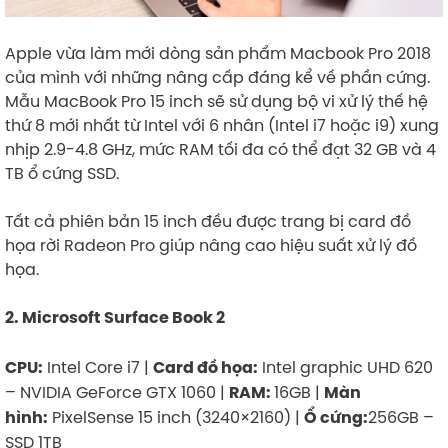
​
Apple vừa làm mới dòng sản phẩm Macbook Pro 2018
của mình với những nâng cấp đáng kể về phần cứng.
Mẫu MacBook Pro 15 inch sẽ sử dụng bộ vi xử lý thế hệ
thứ 8 mới nhất từ Intel với 6 nhân (Intel i7 hoặc i9) xung
nhịp 2.9-4.8 GHz, mức RAM tối đa có thể đạt 32 GB và 4
TB ổ cứng SSD.
Tất cả phiên bản 15 inch đều được trang bị card đồ
họa rời Radeon Pro giúp nâng cao hiệu suất xử lý đồ
họa.
2. Microsoft Surface Book 2
Intel Core i7 |
Intel graphic UHD 620
CPU:
Card đồ họa:
– NVIDIA GeForce GTX 1060 |
16GB |
RAM:
Màn
PixelSense 15 inch (3240×2160) |
256GB –
hình:
Ổ cứng:
SSD 1TB