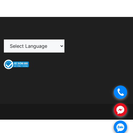
.
.
.