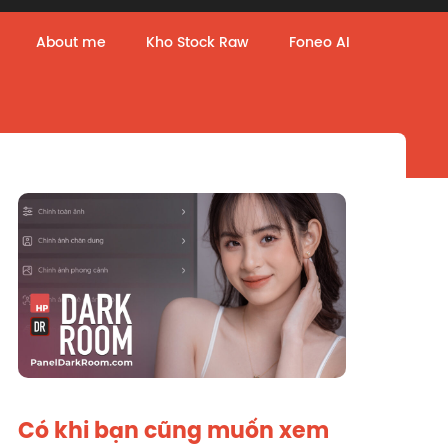
About me
Kho Stock Raw
Foneo AI
Có khi bạn cũng muốn xem