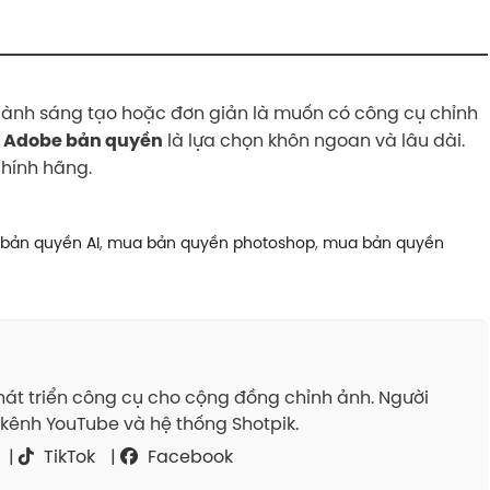
gành sáng tạo hoặc đơn giản là muốn có công cụ chỉnh
o
là lựa chọn khôn ngoan và lâu dài.
Adobe bản quyền
chính hãng.
bản quyền AI
,
mua bản quyền photoshop
,
mua bản quyền
át triển công cụ cho cộng đồng chỉnh ảnh. Người
kênh YouTube và hệ thống Shotpik.
|
TikTok
|
Facebook