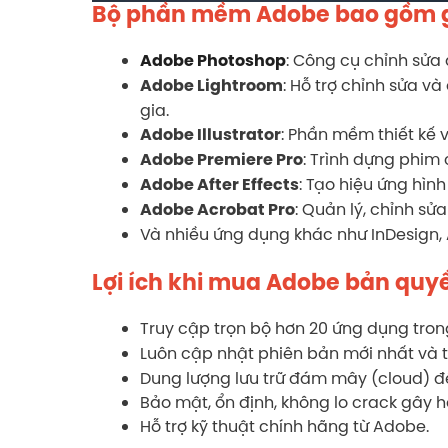
Bộ phần mềm Adobe bao gồm 
: Công cụ chỉnh sửa
Adobe Photoshop
: Hỗ trợ chỉnh sửa v
Adobe Lightroom
gia.
: Phần mềm thiết kế 
Adobe Illustrator
: Trình dựng phim
Adobe Premiere Pro
: Tạo hiệu ứng hìn
Adobe After Effects
: Quản lý, chỉnh sửa
Adobe Acrobat Pro
Và nhiều ứng dụng khác như InDesign, 
Lợi ích khi mua Adobe bản quy
Truy cập trọn bộ hơn 20 ứng dụng tron
Luôn cập nhật phiên bản mới nhất và t
Dung lượng lưu trữ đám mây (cloud) để 
Bảo mật, ổn định, không lo crack gây h
Hỗ trợ kỹ thuật chính hãng từ Adobe.