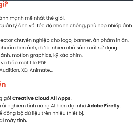
gì?
 ảnh mạnh mẽ nhất thế giới.
à quản lý ảnh với tốc độ nhanh chóng, phù hợp nhiếp ảnh
vector chuyên nghiệp cho logo, banner, ấn phẩm in ấn.
 chuẩn điện ảnh, được nhiều nhà sản xuất sử dụng.
h ảnh, motion graphics, kỹ xảo phim.
 và bảo mật file PDF.
Audition, XD, Animate…
ền
g gói
.
Creative Cloud All Apps
rải nghiệm tính năng AI hiện đại như
.
Adobe Firefly
đồng bộ dữ liệu trên nhiều thiết bị.
ại máy tính.