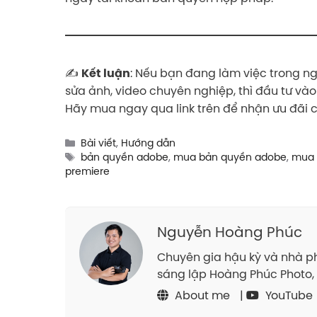
✍️
: Nếu bạn đang làm việc trong n
Kết luận
sửa ảnh, video chuyên nghiệp, thì đầu tư và
Hãy mua ngay qua link trên để nhận ưu đãi 
Categories
Bài viết
,
Hướng dẫn
Tags
bản quyền adobe
,
mua bản quyền adobe
,
mua 
premiere
Nguyễn Hoàng Phúc
Chuyên gia hậu kỳ và nhà ph
sáng lập Hoàng Phúc Photo, 
About me
|
YouTube