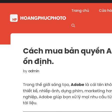
Skip
to
Trang chủ
Cửa h
content
Cách mua bản quyền A
ổn định.
by
admin
Trong thế giới sáng tạo,
là cái tên khô
Adobe
thiết kế, nhiếp ảnh, dựng phim, marketing h
nghiệp, Adobe giúp bạn xử lý mọi nhu cầu từ 
tài liệu.