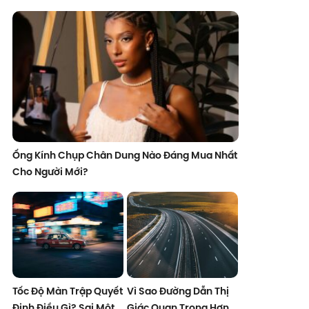
Ống Kính Chụp Chân Dung Nào Đáng Mua Nhất
Cho Người Mới?
Tốc Độ Màn Trập Quyết
Vì Sao Đường Dẫn Thị
Định Điều Gì? Sai Một
Giác Quan Trọng Hơn