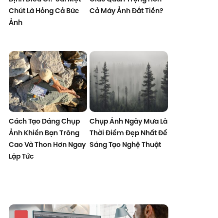
Chút Là Hỏng Cả Bức
Cả Máy Ảnh Đắt Tiền?
Ảnh
Cách Tạo Dáng Chụp
Chụp Ảnh Ngày Mưa Là
Ảnh Khiến Bạn Trông
Thời Điểm Đẹp Nhất Để
Cao Và Thon Hơn Ngay
Sáng Tạo Nghệ Thuật
Lập Tức