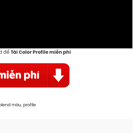
d để
Tải Color Profile miễn phí
 blend màu
,
profile