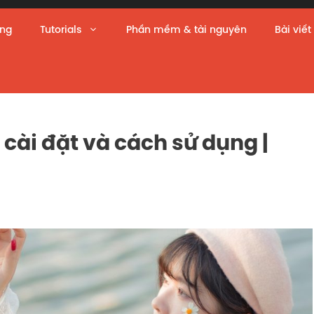
àng
Tutorials
Phần mềm & tài nguyên
Bài viết
h cài đặt và cách sử dụng |