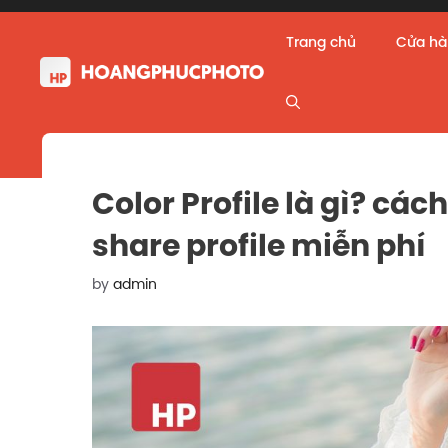
Skip
to
Trang chủ
Cửa h
content
Color Profile là gì? các
share profile miễn phí
by
admin