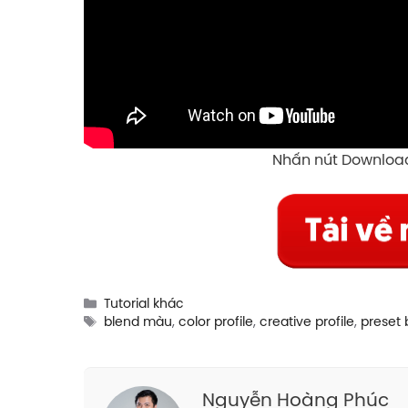
Nhấn nút Downloa
Categories
Tutorial khác
Tags
blend màu
,
color profile
,
creative profile
,
preset
Nguyễn Hoàng Phúc