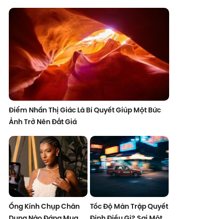
Điểm Nhấn Thị Giác Là Bí Quyết Giúp Một Bức
Ảnh Trở Nên Đắt Giá
Ống Kính Chụp Chân
Tốc Độ Màn Trập Quyết
Dung Nào Đáng Mua
Định Điều Gì? Sai Một