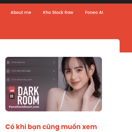
About me
Kho Stock Raw
Foneo AI
Có khi bạn cũng muốn xem