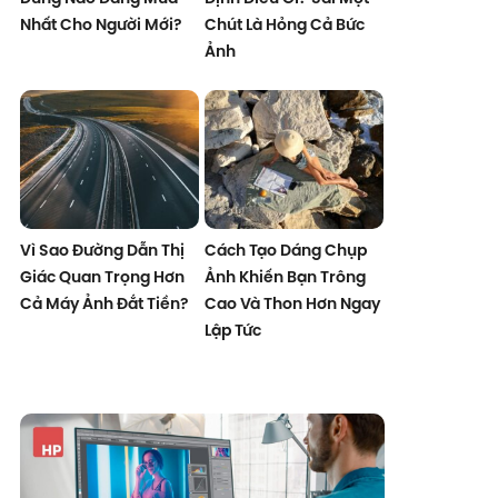
Nhất Cho Người Mới?
Chút Là Hỏng Cả Bức
Ảnh
Vì Sao Đường Dẫn Thị
Cách Tạo Dáng Chụp
Giác Quan Trọng Hơn
Ảnh Khiến Bạn Trông
Cả Máy Ảnh Đắt Tiền?
Cao Và Thon Hơn Ngay
Lập Tức