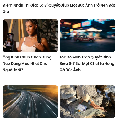
Điểm Nhấn Thị Giác Là Bí Quyết Giúp Một Bức Ảnh Trở Nên Đắt
Giá
Ống Kính Chụp Chân Dung
Tốc Độ Màn Trập Quyết Định
Nào Đáng Mua Nhất Cho
Điều Gì? Sai Một Chút Là Hỏng
Người Mới?
Cả Bức Ảnh