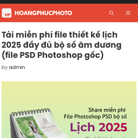
Skip
to
Me
content
Tải miễn phí file thiết kế lịch
2025 đầy đủ bộ số âm dương
(file PSD Photoshop gốc)
by
admin