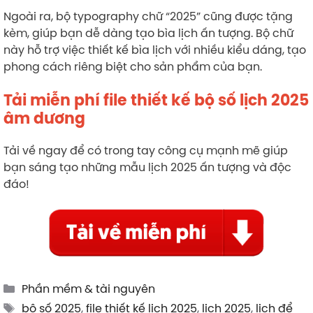
Ngoài ra, bộ typography chữ “2025” cũng được tặng
kèm, giúp bạn dễ dàng tạo bìa lịch ấn tượng. Bộ chữ
này hỗ trợ việc thiết kế bìa lịch với nhiều kiểu dáng, tạo
phong cách riêng biệt cho sản phẩm của bạn.
Tải miễn phí file thiết kế bộ số lịch 2025
âm dương
Tải về ngay để có trong tay công cụ mạnh mẽ giúp
bạn sáng tạo những mẫu lịch 2025 ấn tượng và độc
đáo!
Categories
Phần mềm & tài nguyên
Tags
bộ số 2025
,
file thiết kế lịch 2025
,
lịch 2025
,
lịch để