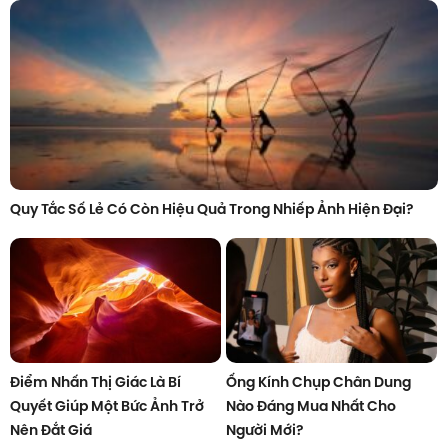
Quy Tắc Số Lẻ Có Còn Hiệu Quả Trong Nhiếp Ảnh Hiện Đại?
Điểm Nhấn Thị Giác Là Bí
Ống Kính Chụp Chân Dung
Quyết Giúp Một Bức Ảnh Trở
Nào Đáng Mua Nhất Cho
Nên Đắt Giá
Người Mới?