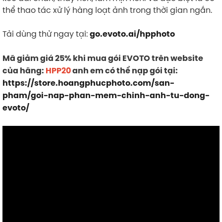
thể thao tác xử lý hàng loạt ảnh trong thời gian ngắn.
Tải dùng thử ngay tại:
go.evoto.ai/hpphoto
Mã giảm giá 25% khi mua gói EVOTO trên website
của hãng:
HPP20
anh em có thể nạp gói tại:
https://store.hoangphucphoto.com/san-
pham/goi-nap-phan-mem-chinh-anh-tu-dong-
evoto/