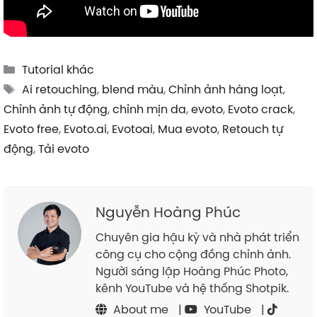
Categories
Tutorial khác
Tags
Ai retouching
,
blend màu
,
Chỉnh ảnh hàng loạt
,
Chỉnh ảnh tự động
,
chỉnh mịn da
,
evoto
,
Evoto crack
,
Evoto free
,
Evoto.ai
,
Evotoai
,
Mua evoto
,
Retouch tự
động
,
Tải evoto
Nguyễn Hoàng Phúc
Chuyên gia hậu kỳ và nhà phát triển
công cụ cho cộng đồng chỉnh ảnh.
Người sáng lập Hoàng Phúc Photo,
kênh YouTube và hệ thống Shotpik.
About me
|
YouTube
|