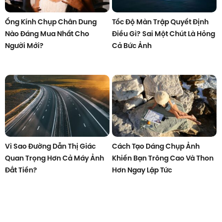
Ống Kính Chụp Chân Dung
Tốc Độ Màn Trập Quyết Định
Nào Đáng Mua Nhất Cho
Điều Gì? Sai Một Chút Là Hỏng
Người Mới?
Cả Bức Ảnh
Vì Sao Đường Dẫn Thị Giác
Cách Tạo Dáng Chụp Ảnh
Quan Trọng Hơn Cả Máy Ảnh
Khiến Bạn Trông Cao Và Thon
Đắt Tiền?
Hơn Ngay Lập Tức