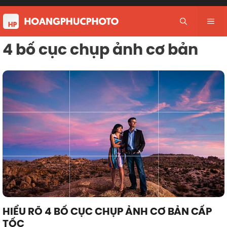
Skip
to
Me
content
4 bố cục chụp ảnh cơ bản
HIỂU RÕ 4 BỐ CỤC CHỤP ẢNH CƠ BẢN CẤP
TỐC