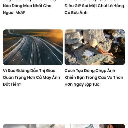
Nào Đáng Mua Nhất Cho
Điều Gì? Sai Một Chút Là Hỏng
Người Mới?
Cả Bức Ảnh
Vì Sao Đường Dẫn Thị Giác
Cách Tạo Dáng Chụp Ảnh
Quan Trọng Hơn Cả Máy Ảnh
Khiến Bạn Trông Cao Và Thon
Đắt Tiền?
Hơn Ngay Lập Tức