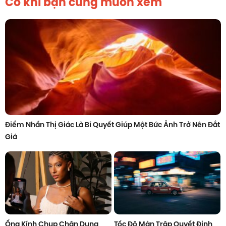
Có khi bạn cũng muốn xem
Điểm Nhấn Thị Giác Là Bí Quyết Giúp Một Bức Ảnh Trở Nên Đắt
Giá
Ống Kính Chụp Chân Dung
Tốc Độ Màn Trập Quyết Định