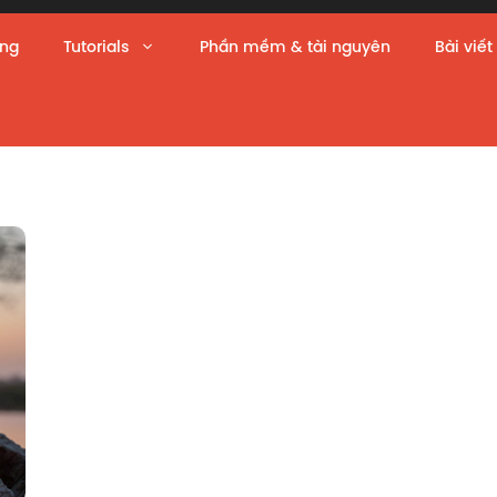
àng
Tutorials
Phần mềm & tài nguyên
Bài viết