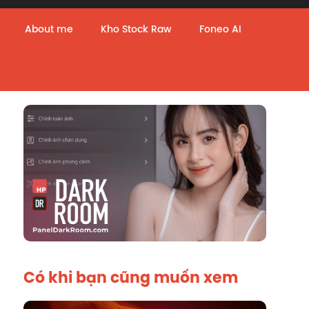
About me
Kho Stock Raw
Foneo AI
Có khi bạn cũng muốn xem