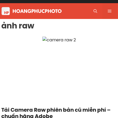
Skip
to
Me
content
ảnh raw
Tải Camera Raw phiên bản cũ miễn phí –
chuẩn hãng Adobe