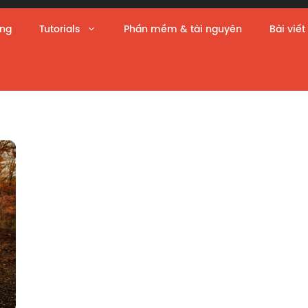
àng
Tutorials
Phần mềm & tài nguyên
Bài viết