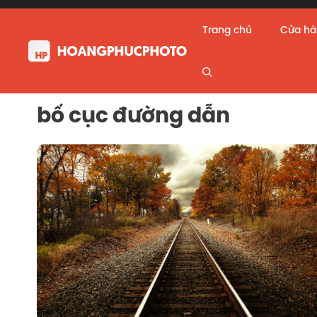
Skip
to
Trang chủ
Cửa h
content
bố cục đường dẫn