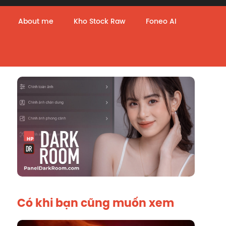
About me
Kho Stock Raw
Foneo AI
Có khi bạn cũng muốn xem