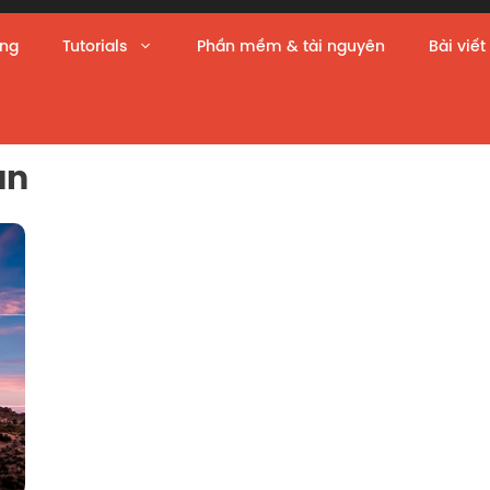
àng
Tutorials
Phần mềm & tài nguyên
Bài viết
ản