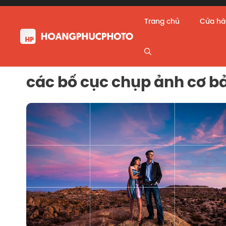
Skip
to
Trang chủ
Cửa h
content
các bố cục chụp ảnh cơ b