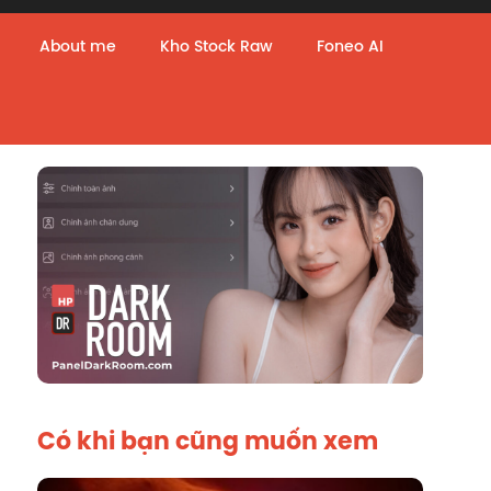
About me
Kho Stock Raw
Foneo AI
Có khi bạn cũng muốn xem