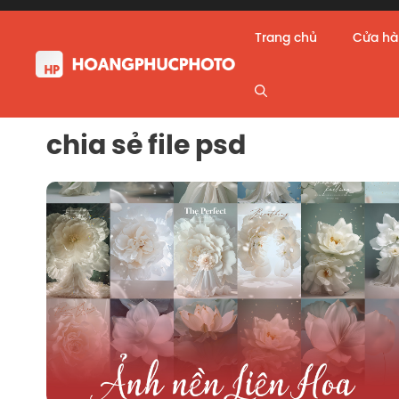
Skip
to
Trang chủ
Cửa h
content
chia sẻ file psd