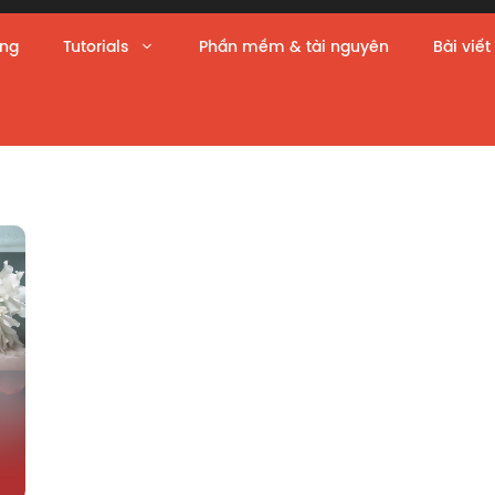
àng
Tutorials
Phần mềm & tài nguyên
Bài viết