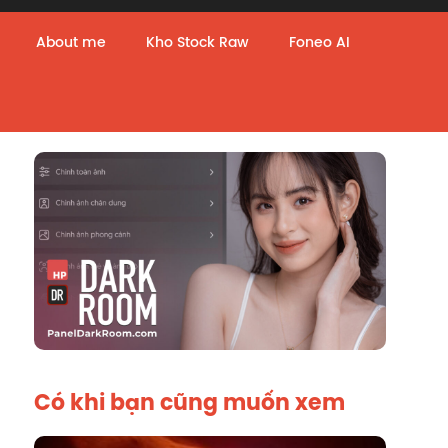
About me
Kho Stock Raw
Foneo AI
Có khi bạn cũng muốn xem