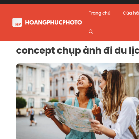
Skip
to
Trang chủ
Cửa h
content
concept chụp ảnh đi du lị