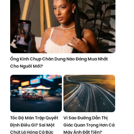
Ống Kính Chụp Chân Dung Nào Đáng Mua Nhất
Cho Người Mới?
Tốc Độ Màn Trập Quyết
Vì Sao Đường Dẫn Thị
Định Điều Gì? Sai Một
Giác Quan Trọng Hơn Cả
Chút Là Hỏng Cả Bức
Máy Ảnh Đắt Tiền?