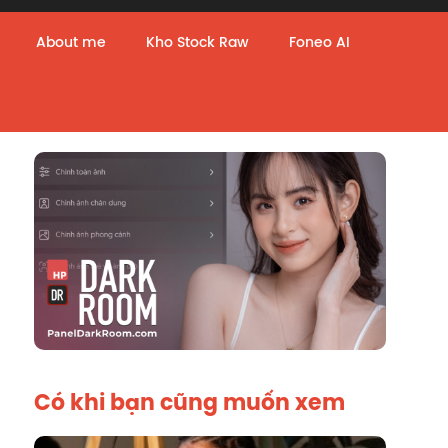
About me
Kho Stock Raw
Foneo AI
Có khi bạn cũng muốn xem