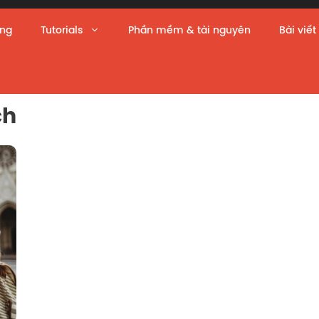
àng
Tutorials
Phần mềm & tài nguyên
Bài viết
ch