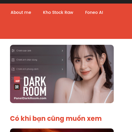
About me
Kho Stock Raw
Foneo AI
Có khi bạn cũng muốn xem