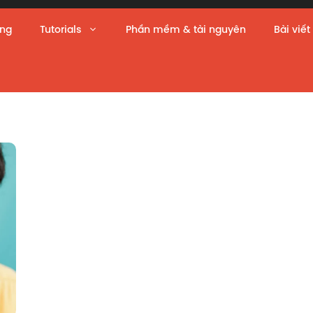
àng
Tutorials
Phần mềm & tài nguyên
Bài viết