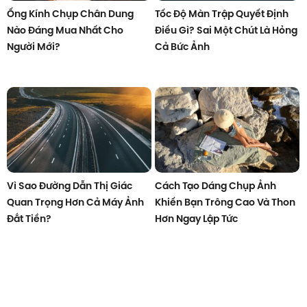
Ống Kính Chụp Chân Dung
Tốc Độ Màn Trập Quyết Định
Nào Đáng Mua Nhất Cho
Điều Gì? Sai Một Chút Là Hỏng
Người Mới?
Cả Bức Ảnh
Vì Sao Đường Dẫn Thị Giác
Cách Tạo Dáng Chụp Ảnh
Quan Trọng Hơn Cả Máy Ảnh
Khiến Bạn Trông Cao Và Thon
Đắt Tiền?
Hơn Ngay Lập Tức