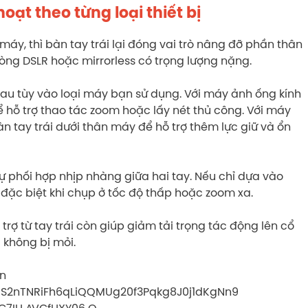
hoạt theo từng loại thiết bị
máy, thì bàn tay trái lại đóng vai trò nâng đỡ phần thân
dòng DSLR hoặc mirrorless có trọng lượng nặng.
u tùy vào loại máy bạn sử dụng. Với máy ảnh ống kính
để hỗ trợ thao tác zoom hoặc lấy nét thủ công. Với máy
n tay trái dưới thân máy để hỗ trợ thêm lực giữ và ổn
 phối hợp nhịp nhàng giữa hai tay. Nếu chỉ dựa vào
 đặc biệt khi chụp ở tốc độ thấp hoặc zoom xa.
trợ từ tay trái còn giúp giảm tải trọng tác động lên cổ
 không bị mỏi.