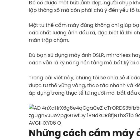
Để có được một bức ảnh đẹp, người chụp khô
lập thông số mà còn phải chú ý đến yếu tố
Một tư thế cầm máy đúng không chỉ giúp bạn
cao chất lượng ảnh đầu ra, đặc biệt là khi c
màn trập chậm.
Dù bạn sử dụng máy ảnh DSLR, mirrorless h
cách vẫn là kỹ năng nền tảng mà bất kỳ ai 
Trong bài viết này, chúng tôi sẽ chia sẻ 4 cá
được tư thế vững vàng, thao tác nhanh và k
áp dụng trong thực tế từ người mới bắt đầu
Những cách cầm máy ả