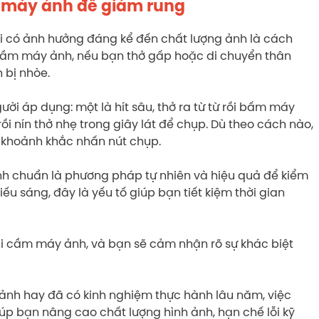
m máy ảnh để giảm rung
ại có ảnh hưởng đáng kể đến chất lượng ảnh là cách
h cầm máy ảnh, nếu bạn thở gấp hoặc di chuyển thân
h bị nhòe.
ười áp dụng: một là hít sâu, thở ra từ từ rồi bấm máy
rồi nín thở nhẹ trong giây lát để chụp. Dù theo cách nào,
g khoảnh khắc nhấn nút chụp.
nh chuẩn là phương pháp tự nhiên và hiệu quả để kiểm
iếu sáng, đây là yếu tố giúp bạn tiết kiệm thời gian
hi cầm máy ảnh, và bạn sẽ cảm nhận rõ sự khác biệt
 ảnh hay đã có kinh nghiệm thực hành lâu năm, việc
p bạn nâng cao chất lượng hình ảnh, hạn chế lỗi kỹ