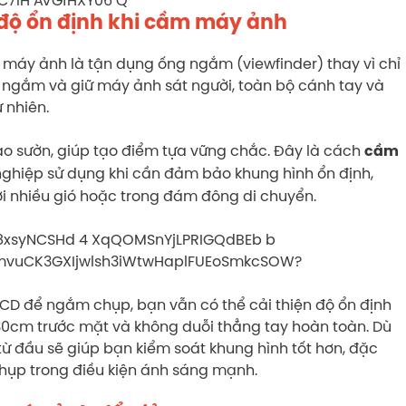
độ ổn định khi cầm máy ảnh
máy ảnh là tận dụng ống ngắm (viewfinder) thay vì chỉ
 ngắm và giữ máy ảnh sát người, toàn bộ cánh tay và
ự nhiên.
vào sườn, giúp tạo điểm tựa vững chắc. Đây là cách
cầm
ghiệp sử dụng khi cần đảm bảo khung hình ổn định,
ời nhiều gió hoặc trong đám đông di chuyển.
CD để ngắm chụp, bạn vẫn có thể cải thiện độ ổn định
cm trước mặt và không duỗi thẳng tay hoàn toàn. Dù
ừ đầu sẽ giúp bạn kiểm soát khung hình tốt hơn, đặc
 chụp trong điều kiện ánh sáng mạnh.