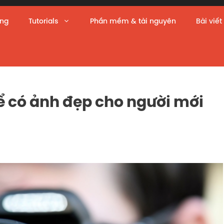
àng
Tutorials
Phần mềm & tài nguyên
Bài viết
 có ảnh đẹp cho người mới