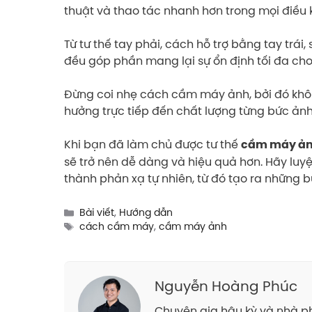
thuật và thao tác nhanh hơn trong mọi điều 
Từ tư thế tay phải, cách hỗ trợ bằng tay trái
đều góp phần mang lại sự ổn định tối đa ch
Đừng coi nhẹ cách cầm máy ảnh, bởi đó khôn
hưởng trực tiếp đến chất lượng từng bức ản
Khi bạn đã làm chủ được tư thế
cầm máy ả
sẽ trở nên dễ dàng và hiệu quả hơn. Hãy l
thành phản xạ tự nhiên, từ đó tạo ra những
Categories
Bài viết
,
Hướng dẫn
Tags
cách cầm máy
,
cầm máy ảnh
Nguyễn Hoàng Phúc
Chuyên gia hậu kỳ và nhà ph