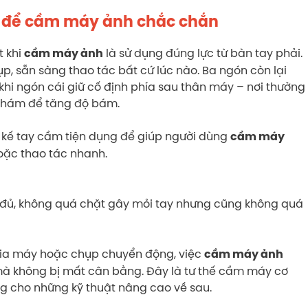
ải để cầm máy ảnh chắc chắn
t khi
là sử dụng đúng lực từ bàn tay phải.
cầm máy ảnh
p, sẵn sàng thao tác bất cứ lúc nào. Ba ngón còn lại
hi ngón cái giữ cố định phía sau thân máy – nơi thường
 nhám để tăng độ bám.
 kế tay cầm tiện dụng để giúp người dùng
cầm máy
hoặc thao tác nhanh.
đủ, không quá chặt gây mỏi tay nhưng cũng không quá
 lia máy hoặc chụp chuyển động, việc
cầm máy ảnh
mà không bị mất cân bằng. Đây là tư thế cầm máy cơ
g cho những kỹ thuật nâng cao về sau.