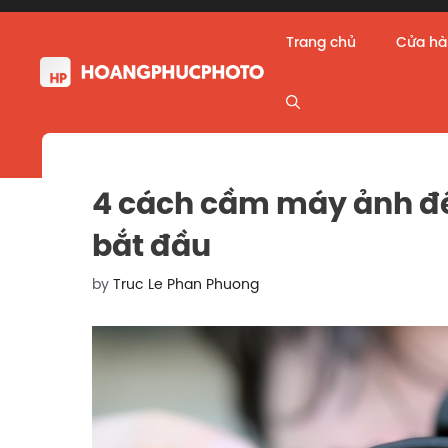
Skip
to
Trang chủ
Cửa h
content
4 cách cầm máy ảnh để
bắt đầu
by
Truc Le Phan Phuong