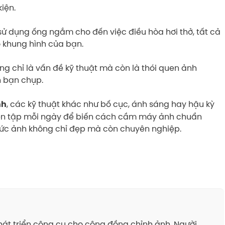
kiện.
, sử dụng ống ngắm cho đến việc điều hòa hơi thở, tất cả
o khung hình của bạn.
g chỉ là vấn đề kỹ thuật mà còn là thói quen ảnh
h bạn chụp.
, các kỹ thuật khác như bố cục, ánh sáng hay hậu kỳ
nh
uyện tập mỗi ngày để biến cách cầm máy ảnh chuẩn
 bức ảnh không chỉ đẹp mà còn chuyên nghiệp.
át triển công cụ cho cộng đồng chỉnh ảnh. Người