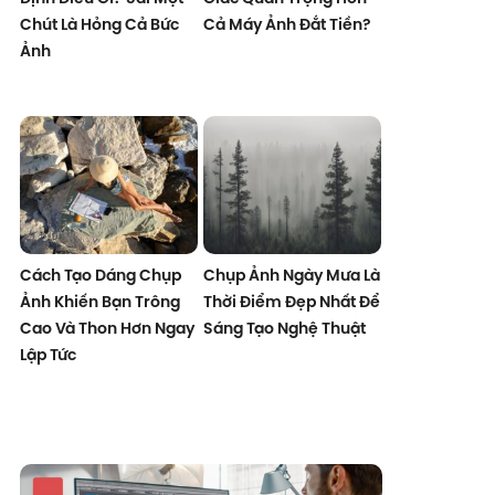
Chút Là Hỏng Cả Bức
Cả Máy Ảnh Đắt Tiền?
Ảnh
Cách Tạo Dáng Chụp
Chụp Ảnh Ngày Mưa Là
Ảnh Khiến Bạn Trông
Thời Điểm Đẹp Nhất Để
Cao Và Thon Hơn Ngay
Sáng Tạo Nghệ Thuật
Lập Tức