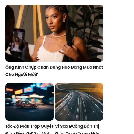
Ống Kính Chụp Chân Dung Nào Đáng Mua Nhất
Cho Người Mới?
Tốc Độ Màn Trập Quyết
Vì Sao Đường Dẫn Thị
Định Điều Gì? Sai Một
Giác Quan Trọng Hơn