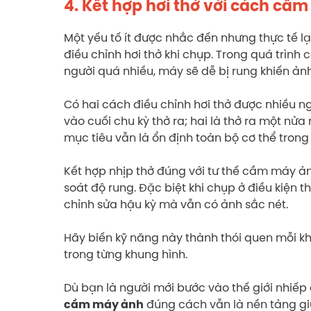
4. Kết hợp hơi thở với cách cầ
Một yếu tố ít được nhắc đến nhưng thực tế l
điều chỉnh hơi thở khi chụp. Trong quá trìn
người quá nhiều, máy sẽ dễ bị rung khiến ản
Có hai cách điều chỉnh hơi thở được nhiều ng
vào cuối chu kỳ thở ra; hai là thở ra một nửa 
mục tiêu vẫn là ổn định toàn bộ cơ thể tron
Kết hợp nhịp thở đúng với tư thế cầm máy ả
soát độ rung. Đặc biệt khi chụp ở điều kiện th
chỉnh sửa hậu kỳ mà vẫn có ảnh sắc nét.
Hãy biến kỹ năng này thành thói quen mỗi k
trong từng khung hình.
Dù bạn là người mới bước vào thế giới nhiếp
đúng cách vẫn là nền tảng giú
cầm máy ảnh