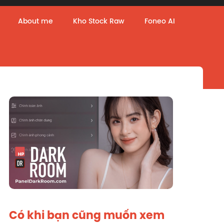
About me
Kho Stock Raw
Foneo AI
Có khi bạn cũng muốn xem