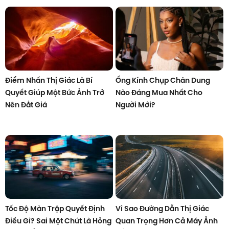
Điểm Nhấn Thị Giác Là Bí
Ống Kính Chụp Chân Dung
Quyết Giúp Một Bức Ảnh Trở
Nào Đáng Mua Nhất Cho
Nên Đắt Giá
Người Mới?
Tốc Độ Màn Trập Quyết Định
Vì Sao Đường Dẫn Thị Giác
Điều Gì? Sai Một Chút Là Hỏng
Quan Trọng Hơn Cả Máy Ảnh