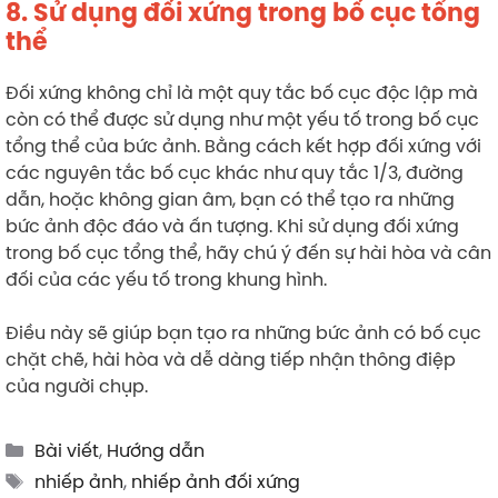
8. Sử dụng đối xứng trong bố cục tổng
thể
Đối xứng không chỉ là một quy tắc bố cục độc lập mà
còn có thể được sử dụng như một yếu tố trong bố cục
tổng thể của bức ảnh. Bằng cách kết hợp đối xứng với
các nguyên tắc bố cục khác như quy tắc 1/3, đường
dẫn, hoặc không gian âm, bạn có thể tạo ra những
bức ảnh độc đáo và ấn tượng. Khi sử dụng đối xứng
trong bố cục tổng thể, hãy chú ý đến sự hài hòa và cân
đối của các yếu tố trong khung hình.
Điều này sẽ giúp bạn tạo ra những bức ảnh có bố cục
chặt chẽ, hài hòa và dễ dàng tiếp nhận thông điệp
của người chụp.
Categories
Bài viết
,
Hướng dẫn
Tags
nhiếp ảnh
,
nhiếp ảnh đối xứng