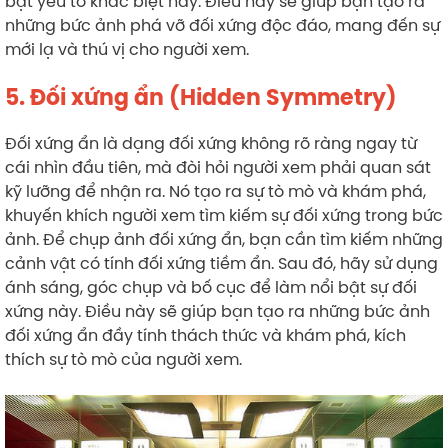
bật yếu tố khác biệt này. Điều này sẽ giúp bạn tạo ra
những bức ảnh phá vỡ đối xứng độc đáo, mang đến sự
mới lạ và thú vị cho người xem.
5. Đối xứng ẩn (Hidden Symmetry)
Đối xứng ẩn là dạng đối xứng không rõ ràng ngay từ
cái nhìn đầu tiên, mà đòi hỏi người xem phải quan sát
kỹ lưỡng để nhận ra. Nó tạo ra sự tò mò và khám phá,
khuyến khích người xem tìm kiếm sự đối xứng trong bức
ảnh. Để chụp ảnh đối xứng ẩn, bạn cần tìm kiếm những
cảnh vật có tính đối xứng tiềm ẩn. Sau đó, hãy sử dụng
ánh sáng, góc chụp và bố cục để làm nổi bật sự đối
xứng này. Điều này sẽ giúp bạn tạo ra những bức ảnh
đối xứng ẩn đầy tính thách thức và khám phá, kích
thích sự tò mò của người xem.