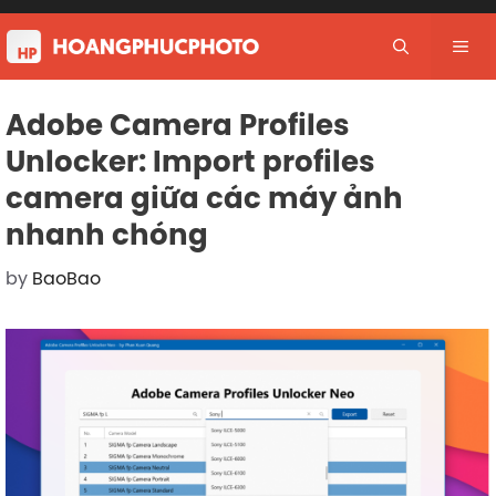
Skip
to
Me
content
Adobe Camera Profiles
Unlocker: Import profiles
camera giữa các máy ảnh
nhanh chóng
by
BaoBao