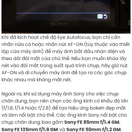
Khi đã kích hoạt chế độ Eye Autofocus, bạn chỉ cần
nhấn nửa cò hoặc nhấn nút AF-ON (tùy thuộc vào thiết
lập của máy ảnh) để máy ảnh bắt đầu nhận diện và
theo dõi đôi mắt của chủ thể. Nếu bạn muốn khóa lấy
nét vào đôi mắt trong suốt quá trình chụp, hãy giữ nút
AF-ON và di chuyển máy ảnh để tạo ra các góc chụp
khác nhau mà không mất nét.
Ngoài ra, khi sử dụng máy ảnh Sony cho việc chụp
chân dung, bạn nên chọn các ống kính có khẩu độ lớn
(f/1.8, f/1.4 hoặc f/2.8) để tạo hiệu ứng bokeh đẹp mắt
và làm nổi bật chủ thể. Các ống kính Sony nổi bật cho
chụp chân dung bao gồm
,
Sony FE 85mm f/1.4 GM
và
.
Sony FE 135mm f/1.8 GM
Sony FE 50mm f/1.2 GM