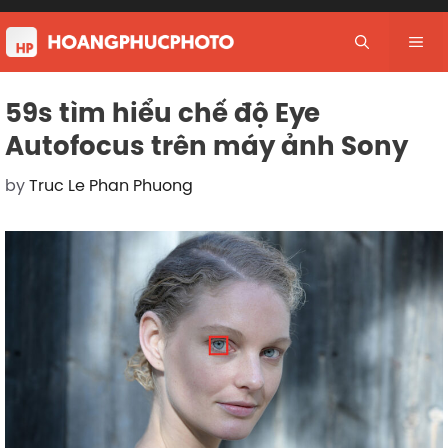
Skip
to
Me
content
59s tìm hiểu chế độ Eye
Autofocus trên máy ảnh Sony
by
Truc Le Phan Phuong