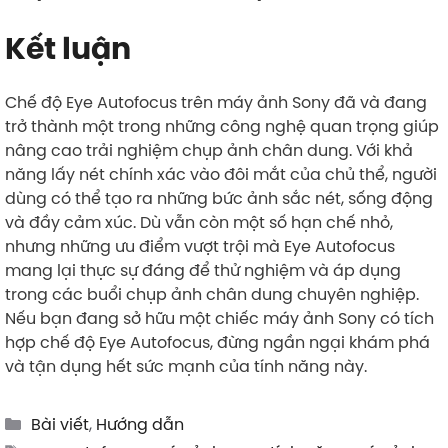
Kết luận
Chế độ Eye Autofocus trên máy ảnh Sony đã và đang
trở thành một trong những công nghệ quan trọng giúp
nâng cao trải nghiệm chụp ảnh chân dung. Với khả
năng lấy nét chính xác vào đôi mắt của chủ thể, người
dùng có thể tạo ra những bức ảnh sắc nét, sống động
và đầy cảm xúc. Dù vẫn còn một số hạn chế nhỏ,
nhưng những ưu điểm vượt trội mà Eye Autofocus
mang lại thực sự đáng để thử nghiệm và áp dụng
trong các buổi chụp ảnh chân dung chuyên nghiệp.
Nếu bạn đang sở hữu một chiếc máy ảnh Sony có tích
hợp chế độ Eye Autofocus, đừng ngần ngại khám phá
và tận dụng hết sức mạnh của tính năng này.
Categories
Bài viết
,
Hướng dẫn