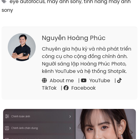
Tags
eye autofocus
,
máy ảnh sony
,
tính năng máy ảnh
sony
Nguyễn Hoàng Phúc
Chuyên gia hậu kỳ và nhà phát triển
công cụ cho cộng đồng chỉnh ảnh.
Người sáng lập Hoàng Phúc Photo,
kênh YouTube và hệ thống Shotpik.
About me
|
YouTube
|
TikTok
|
Facebook