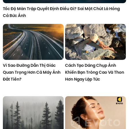
Tốc Độ Màn Trập Quyết Định Điều Gì? Sai Một Chút Là Hỏng
Cả Bức Ảnh
Vì Sao Đường Dẫn Thị Giác
Cách Tạo Dáng Chụp Ảnh
Quan Trọng Hơn Cả Máy Ảnh
Khiến Bạn Trông Cao Và Thon
Đắt Tiền?
Hơn Ngay Lập Tức