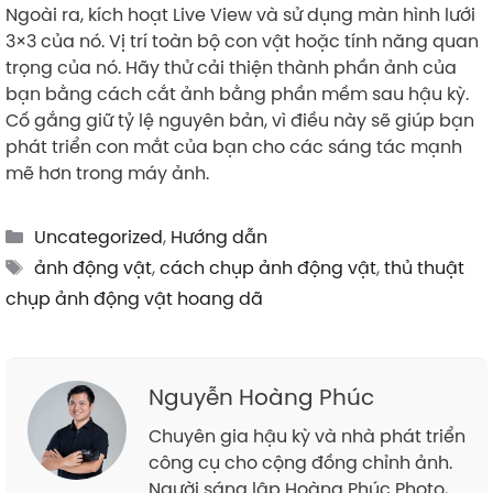
Ngoài ra, kích hoạt Live View và sử dụng màn hình lưới
3×3 của nó. Vị trí toàn bộ con vật hoặc tính năng quan
trọng của nó. Hãy thử cải thiện thành phần ảnh của
bạn bằng cách cắt ảnh bằng phần mềm sau hậu kỳ.
Cố gắng giữ tỷ lệ nguyên bản, vì điều này sẽ giúp bạn
phát triển con mắt của bạn cho các sáng tác mạnh
mẽ hơn trong máy ảnh.
Categories
Uncategorized
,
Hướng dẫn
Tags
ảnh động vật
,
cách chụp ảnh động vật
,
thủ thuật
chụp ảnh động vật hoang dã
Nguyễn Hoàng Phúc
Chuyên gia hậu kỳ và nhà phát triển
công cụ cho cộng đồng chỉnh ảnh.
Người sáng lập Hoàng Phúc Photo,