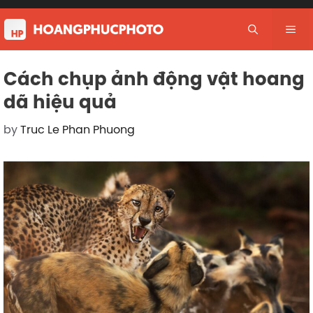
Skip
to
Me
content
Cách chụp ảnh động vật hoang
dã hiệu quả
by
Truc Le Phan Phuong