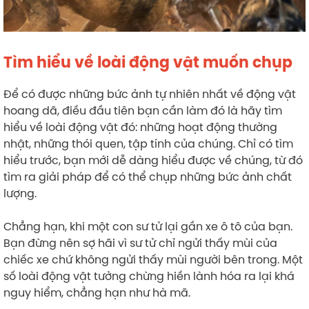
Tìm hiểu về loài động vật muốn chụp
Để có được những bức ảnh tự nhiên nhất về động vật
hoang dã, điều đầu tiên bạn cần làm đó là hãy tìm
hiểu về loài động vật đó: những hoạt động thường
nhật, những thói quen, tập tính của chúng. Chỉ có tìm
hiểu trước, bạn mới dễ dàng hiểu được về chúng, từ đó
tìm ra giải pháp để có thể chụp những bức ảnh chất
lượng.
Chẳng hạn, khi một con sư tử lại gần xe ô tô của bạn.
Bạn đừng nên sợ hãi vì sư tử chỉ ngửi thấy mùi của
chiếc xe chứ không ngửi thấy mùi người bên trong. Một
số loài động vật tưởng chừng hiền lành hóa ra lại khá
nguy hiểm, chẳng hạn như hà mã.