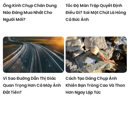
Ống Kính Chụp Chân Dung
Tốc Độ Màn Trập Quyết Định
Nào Đáng Mua Nhất Cho
Điều Gì? Sai Một Chút Là Hỏng
Người Mới?
Cả Bức Ảnh
Vì Sao Đường Dẫn Thị Giác
Cách Tạo Dáng Chụp Ảnh
Quan Trọng Hơn Cả Máy Ảnh
Khiến Bạn Trông Cao Và Thon
Đắt Tiền?
Hơn Ngay Lập Tức