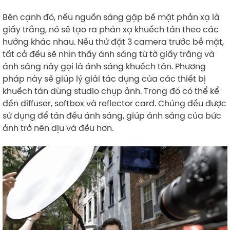
Bên cạnh đó, nếu nguồn sáng gặp bề mặt phản xạ là
giấy trắng, nó sẽ tạo ra phản xạ khuếch tán theo các
hướng khác nhau. Nếu thử đặt 3 camera trước bề mặt,
tất cả đều sẽ nhìn thấy ánh sáng từ tờ giấy trắng và
ánh sáng này gọi là ánh sáng khuếch tán. Phương
pháp này sẽ giúp lý giải tác dụng của các thiết bị
khuếch tán dùng studio chụp ảnh. Trong đó có thể kể
đến diffuser, softbox và reflector card. Chúng đều được
sử dụng để tán đều ánh sáng, giúp ánh sáng của bức
ảnh trở nên dịu và đều hơn.