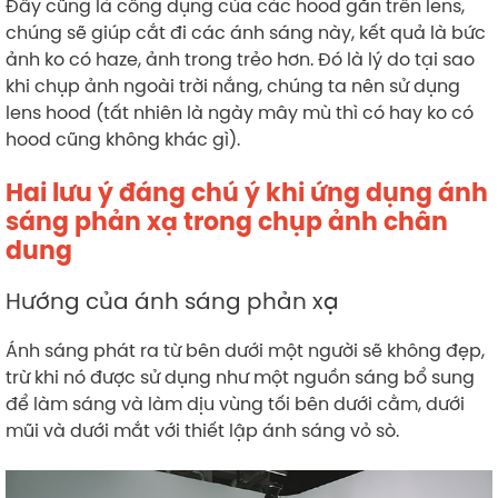
Đây cũng là công dụng của các hood gắn trên lens,
chúng sẽ giúp cắt đi các ánh sáng này, kết quả là bức
ảnh ko có haze, ảnh trong trẻo hơn. Đó là lý do tại sao
khi chụp ảnh ngoài trời nắng, chúng ta nên sử dụng
lens hood (tất nhiên là ngày mây mù thì có hay ko có
hood cũng không khác gì).
Hai lưu ý đáng chú ý khi ứng dụng ánh
sáng phản xạ trong chụp ảnh chân
dung
Hướng của ánh sáng phản xạ
Ánh sáng phát ra từ bên dưới một người sẽ không đẹp,
trừ khi nó được sử dụng như một nguồn sáng bổ sung
để làm sáng và làm dịu vùng tối bên dưới cằm, dưới
mũi và dưới mắt với thiết lập ánh sáng vỏ sò.