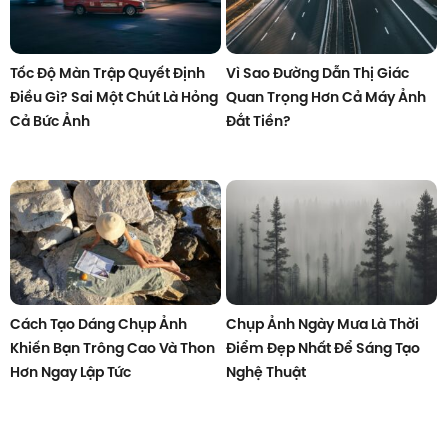
Tốc Độ Màn Trập Quyết Định
Vì Sao Đường Dẫn Thị Giác
Điều Gì? Sai Một Chút Là Hỏng
Quan Trọng Hơn Cả Máy Ảnh
Cả Bức Ảnh
Đắt Tiền?
Cách Tạo Dáng Chụp Ảnh
Chụp Ảnh Ngày Mưa Là Thời
Khiến Bạn Trông Cao Và Thon
Điểm Đẹp Nhất Để Sáng Tạo
Hơn Ngay Lập Tức
Nghệ Thuật