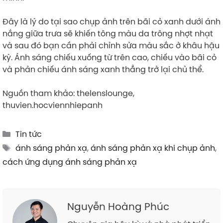
Đây là lý do tại sao chụp ảnh trên bãi cỏ xanh dưới ánh
nắng giữa trưa sẽ khiến tông màu da trông nhợt nhạt
và sau đó bạn cần phải chỉnh sửa màu sắc ở khâu hậu
kỳ. Ánh sáng chiếu xuống từ trên cao, chiếu vào bãi cỏ
và phản chiếu ánh sáng xanh thẳng trở lại chủ thể.
Nguồn tham khảo: thelenslounge,
thuvien.hocviennhiepanh
Categories
Tin tức
Tags
ánh sáng phản xạ
,
ánh sáng phản xạ khi chụp ảnh
,
cách ứng dụng ánh sáng phản xạ
Nguyễn Hoàng Phúc