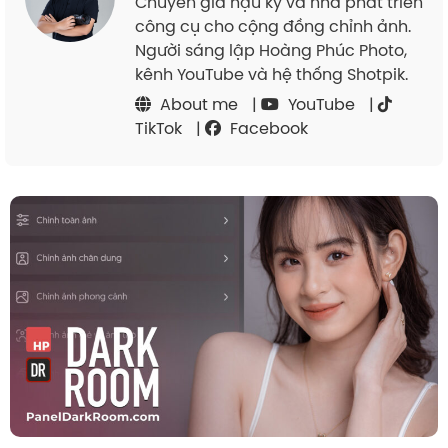
Chuyên gia hậu kỳ và nhà phát triển
công cụ cho cộng đồng chỉnh ảnh.
Người sáng lập Hoàng Phúc Photo,
kênh YouTube và hệ thống Shotpik.
About me
|
YouTube
|
TikTok
|
Facebook