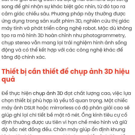
song để ghi nhận sự khác biệt góc nhìn, từ đó tạo ra
cảm giác chiều sâu. Phương pháp này thường được
ứng dụng trong sản xuất phim 3D, nghiên cứu thị giác
máy tính và phát triển công nghệ robot. Mặc dù không
tạo ra mô hình 3D hoàn chỉnh như photogrammetry,
chụp stereo vẫn mang lại trải nghiệm hình ảnh sống
động và có thể kết hợp với các công nghệ khác để
tăng độ chính xác.
Thiết bị cần thiết để chụp ảnh 3D hiệu
quả
Để thực hiện
chụp ảnh 3D
đạt chất lượng cao, việc lựa
chọn thiết bị phù hợp là yếu tố quan trọng. Một chiếc
máy ảnh DSLR hoặc mirrorless có độ phân giải cao sẽ
giúp ghi lại chi tiết bề mặt rõ nét. Ống kính tiêu cự cố
định thường được ưu tiên vì hạn chế méo hình và giữ
độ sắc nét đồng đều. Chân máy giúp ổn định khung