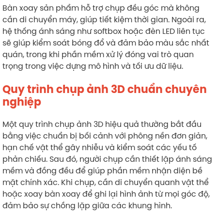
Bàn xoay sản phẩm hỗ trợ chụp đều góc mà không
cần di chuyển máy, giúp tiết kiệm thời gian. Ngoài ra,
hệ thống ánh sáng như softbox hoặc đèn LED liên tục
sẽ giúp kiểm soát bóng đổ và đảm bảo màu sắc nhất
quán, trong khi phần mềm xử lý đóng vai trò quan
trọng trong việc dựng mô hình và tối ưu dữ liệu.
Quy trình chụp ảnh 3D chuẩn chuyên
nghiệp
Một quy trình chụp ảnh 3D hiệu quả thường bắt đầu
bằng việc chuẩn bị bối cảnh với phông nền đơn giản,
hạn chế vật thể gây nhiễu và kiểm soát các yếu tố
phản chiếu. Sau đó, người chụp cần thiết lập ánh sáng
mềm và đồng đều để giúp phần mềm nhận diện bề
mặt chính xác. Khi chụp, cần di chuyển quanh vật thể
hoặc xoay bàn xoay để ghi lại hình ảnh từ mọi góc độ,
đảm bảo sự chồng lặp giữa các khung hình.