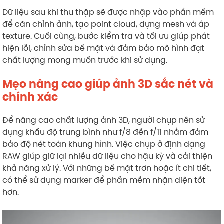
Dữ liệu sau khi thu thập sẽ được nhập vào phần mềm
để căn chỉnh ảnh, tạo point cloud, dựng mesh và áp
texture. Cuối cùng, bước kiểm tra và tối ưu giúp phát
hiện lỗi, chỉnh sửa bề mặt và đảm bảo mô hình đạt
chất lượng mong muốn trước khi sử dụng.
Mẹo nâng cao giúp ảnh 3D sắc nét và
chính xác
Để nâng cao chất lượng ảnh 3D, người chụp nên sử
dụng khẩu độ trung bình như f/8 đến f/11 nhằm đảm
bảo độ nét toàn khung hình. Việc chụp ở định dạng
RAW giúp giữ lại nhiều dữ liệu cho hậu kỳ và cải thiện
khả năng xử lý. Với những bề mặt trơn hoặc ít chi tiết,
có thể sử dụng marker để phần mềm nhận diện tốt
hơn.