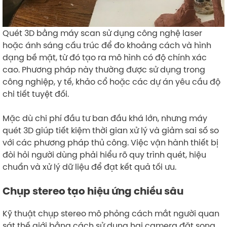
Quét 3D bằng máy scan sử dụng công nghệ laser
hoặc ánh sáng cấu trúc để đo khoảng cách và hình
dạng bề mặt, từ đó tạo ra mô hình có độ chính xác
cao. Phương pháp này thường được sử dụng trong
công nghiệp, y tế, khảo cổ hoặc các dự án yêu cầu độ
chi tiết tuyệt đối.
Mặc dù chi phí đầu tư ban đầu khá lớn, nhưng máy
quét 3D giúp tiết kiệm thời gian xử lý và giảm sai số so
với các phương pháp thủ công. Việc vận hành thiết bị
đòi hỏi người dùng phải hiểu rõ quy trình quét, hiệu
chuẩn và xử lý dữ liệu để đạt kết quả tối ưu.
Chụp stereo tạo hiệu ứng chiều sâu
Kỹ thuật chụp stereo mô phỏng cách mắt người quan
sát thế giới bằng cách sử dụng hai camera đặt song