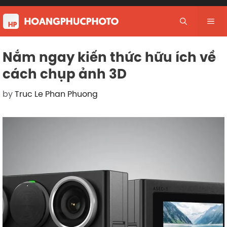
Skip
to
Me
content
Nắm ngay kiến thức hữu ích về
cách chụp ảnh 3D
by
Truc Le Phan Phuong