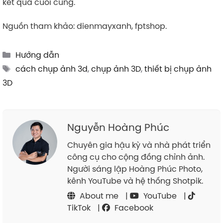
kết quả cuối cùng.
Nguồn tham khảo: dienmayxanh, fptshop.
Categories
Hướng dẫn
Tags
cách chụp ảnh 3d
,
chụp ảnh 3D
,
thiết bị chụp ảnh
3D
Nguyễn Hoàng Phúc
Chuyên gia hậu kỳ và nhà phát triển
công cụ cho cộng đồng chỉnh ảnh.
Người sáng lập Hoàng Phúc Photo,
kênh YouTube và hệ thống Shotpik.
About me
|
YouTube
|
TikTok
|
Facebook