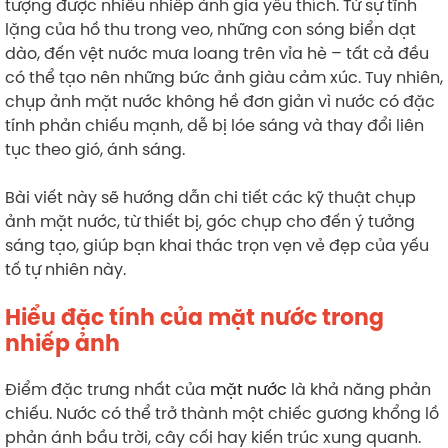
tượng được nhiều nhiếp ảnh gia yêu thích. Từ sự tĩnh
lặng của hồ thu trong veo, những con sóng biển dạt
dào, đến vệt nước mưa loang trên vỉa hè – tất cả đều
có thể tạo nên những bức ảnh giàu cảm xúc. Tuy nhiên,
chụp ảnh mặt nước không hề đơn giản vì nước có đặc
tính phản chiếu mạnh, dễ bị lóe sáng và thay đổi liên
tục theo gió, ánh sáng.
Bài viết này sẽ hướng dẫn chi tiết các kỹ thuật chụp
ảnh mặt nước, từ thiết bị, góc chụp cho đến ý tưởng
sáng tạo, giúp bạn khai thác trọn vẹn vẻ đẹp của yếu
tố tự nhiên này.
Hiểu đặc tính của mặt nước trong
nhiếp ảnh
Điểm đặc trưng nhất của
mặt nước
là khả năng phản
chiếu. Nước có thể trở thành một chiếc gương khổng lồ
phản ánh bầu trời, cây cối hay kiến trúc xung quanh.