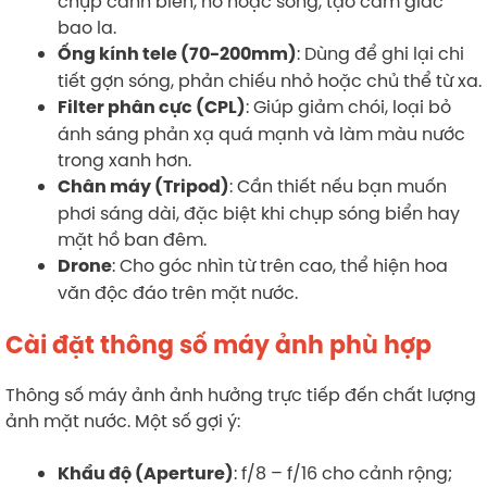
chụp cảnh biển, hồ hoặc sông, tạo cảm giác
bao la.
: Dùng để ghi lại chi
Ống kính tele (70-200mm)
tiết gợn sóng, phản chiếu nhỏ hoặc chủ thể từ xa.
: Giúp giảm chói, loại bỏ
Filter phân cực (CPL)
ánh sáng phản xạ quá mạnh và làm màu nước
trong xanh hơn.
: Cần thiết nếu bạn muốn
Chân máy (Tripod)
phơi sáng dài, đặc biệt khi chụp sóng biển hay
mặt hồ ban đêm.
: Cho góc nhìn từ trên cao, thể hiện hoa
Drone
văn độc đáo trên mặt nước.
Cài đặt thông số máy ảnh phù hợp
Thông số máy ảnh ảnh hưởng trực tiếp đến chất lượng
ảnh mặt nước. Một số gợi ý:
: f/8 – f/16 cho cảnh rộng;
Khẩu độ (Aperture)