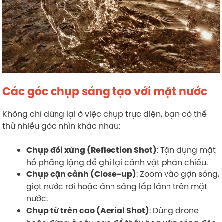
Các góc chụp sáng tạo với mặt nước
Không chỉ dừng lại ở việc chụp trực diện, bạn có thể
thử nhiều góc nhìn khác nhau:
: Tận dụng mặt
Chụp đối xứng (Reflection Shot)
hồ phẳng lặng để ghi lại cảnh vật phản chiếu.
: Zoom vào gợn sóng,
Chụp cận cảnh (Close-up)
giọt nước rơi hoặc ánh sáng lấp lánh trên mặt
nước.
: Dùng drone
Chụp từ trên cao (Aerial Shot)