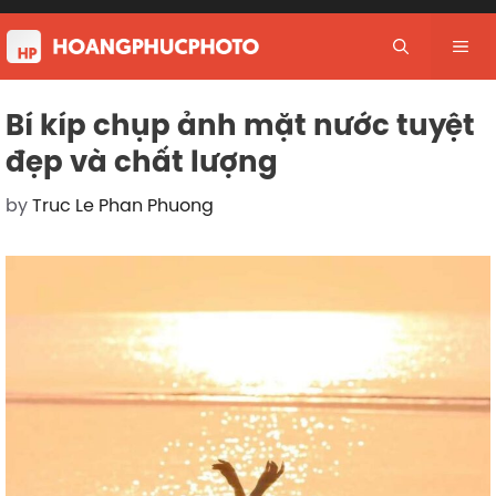
Skip
to
Me
content
Bí kíp chụp ảnh mặt nước tuyệt
đẹp và chất lượng
by
Truc Le Phan Phuong