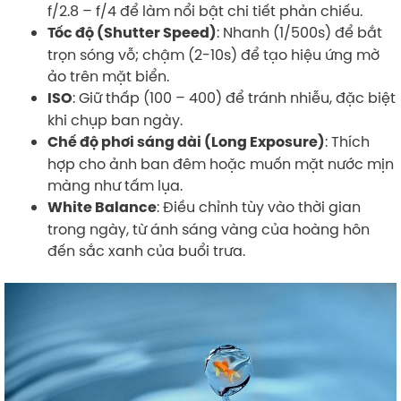
f/2.8 – f/4 để làm nổi bật chi tiết phản chiếu.
: Nhanh (1/500s) để bắt
Tốc độ (Shutter Speed)
trọn sóng vỗ; chậm (2-10s) để tạo hiệu ứng mờ
ảo trên mặt biển.
: Giữ thấp (100 – 400) để tránh nhiễu, đặc biệt
ISO
khi chụp ban ngày.
: Thích
Chế độ phơi sáng dài (Long Exposure)
hợp cho ảnh ban đêm hoặc muốn mặt nước mịn
màng như tấm lụa.
: Điều chỉnh tùy vào thời gian
White Balance
trong ngày, từ ánh sáng vàng của hoàng hôn
đến sắc xanh của buổi trưa.