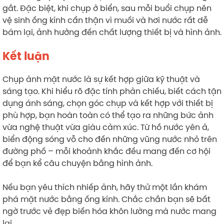
gắt. Đặc biệt, khi chụp ở biển, sau mỗi buổi chụp nên
vệ sinh ống kính cẩn thận vì muối và hơi nước rất dễ
bám lại, ảnh hưởng đến chất lượng thiết bị và hình ảnh.
Kết luận
Chụp ảnh mặt nước là sự kết hợp giữa kỹ thuật và
sáng tạo. Khi hiểu rõ đặc tính phản chiếu, biết cách tận
dụng ánh sáng, chọn góc chụp và kết hợp với thiết bị
phù hợp, bạn hoàn toàn có thể tạo ra những bức ảnh
vừa nghệ thuật vừa giàu cảm xúc. Từ hồ nước yên ả,
biển động sóng vỗ cho đến những vũng nước nhỏ trên
đường phố – mỗi khoảnh khắc đều mang đến cơ hội
để bạn kể câu chuyện bằng hình ảnh.
Nếu bạn yêu thích nhiếp ảnh, hãy thử một lần khám
phá mặt nước bằng ống kính. Chắc chắn bạn sẽ bất
ngờ trước vẻ đẹp biến hóa khôn lường mà nước mang
lại.