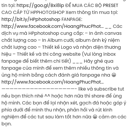
tin tại:
https://goo.gl/Bxi8ip
ĐỂ MUA CÁC BỘ
PRESET
CAO CẤP TỪ HPPHOTOSHOP Xem thông tin mua tại:
http://bit.ly/HPphotoshop
FANPAGE:
http://www.facebook.com/HoangPhucPhot…
__ Các
dịch vụ mà HPphotoshop cung cấp: – In ảnh canvas
chất lượng cao – In Album cưới, album ảnh kỷ niệm
chất lượng cao – Thiết kế Logo và nhận diện thương
hiệu – Thiết kế và thi công website (Vui lòng inbox
fanpage để biết thêm chi tiết) ___ Hãy ghé qua
fanpage của mình để xem thêm nhiều thông tin và
ủng hộ mình bằng cách đánh giá fanpage nha 😀
http://www.facebook.com/HoangPhucPhot…
——————————————————- like và subscribe tut
nếu bạn thích nhé ^^ hoặc hơn nữa thì share để ủng
hộ mình. Các bạn để lại nhận xét, gạch đá hoặc góp ý
phía dưới để mình thu nhận, phản hồi và rút kinh
nghiệm để các tut sau làm tốt hơn nữa 😀 cảm ơn các
bạn.