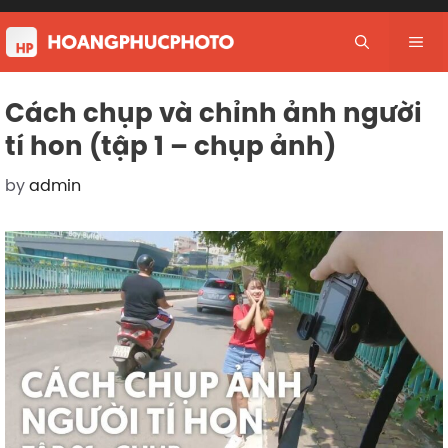
Skip
to
Me
content
Cách chụp và chỉnh ảnh người
tí hon (tập 1 – chụp ảnh)
by
admin