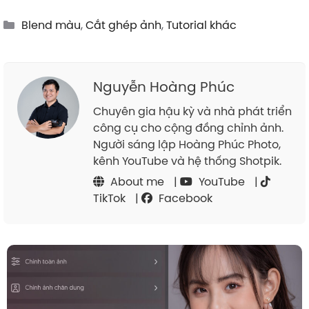
Categories
Blend màu
,
Cắt ghép ảnh
,
Tutorial khác
Nguyễn Hoàng Phúc
Chuyên gia hậu kỳ và nhà phát triển
công cụ cho cộng đồng chỉnh ảnh.
Người sáng lập Hoàng Phúc Photo,
kênh YouTube và hệ thống Shotpik.
About me
|
YouTube
|
TikTok
|
Facebook