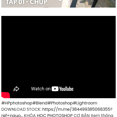
#HPphotoshop
#Blend
#Photoshop
#Lightroom
DOWNLOAD STOCK:
https://m.me/384499385068355?
ref=nguo…
KHÓA
HỌC PHOTOSHOP
CƠ BẢN Xem thông