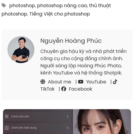
Tags
photoshop
,
photoshop nâng cao
,
thủ thuật
photoshop
,
Tiếng Việt cho photoshop
Nguyễn Hoàng Phúc
Chuyên gia hậu kỳ và nhà phát triển
công cụ cho cộng đồng chỉnh ảnh.
Người sáng lập Hoàng Phúc Photo,
kênh YouTube và hệ thống Shotpik.
About me
|
YouTube
|
TikTok
|
Facebook