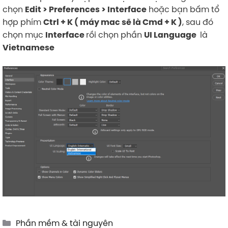
chọn
hoặc bạn bấm tổ
Edit > Preferences > Interface
hợp phím
, sau đó
Ctrl + K ( máy mac sẽ là Cmd + K )
chọn mục
rồi chọn phần
là
Interface
UI Language
Vietnamese
Categories
Phần mềm & tài nguyên