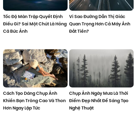
Tốc Độ Màn Trập Quyết Định
Vì Sao Đường Dẫn Thị Giác
Điều Gì? Sai Một Chút Là Hỏng
Quan Trọng Hơn Cả Máy Ảnh
Cả Bức Ảnh
Đắt Tiền?
Cách Tạo Dáng Chụp Ảnh
Chụp Ảnh Ngày Mưa Là Thời
Khiến Bạn Trông Cao Và Thon
Điểm Đẹp Nhất Để Sáng Tạo
Hơn Ngay Lập Tức
Nghệ Thuật