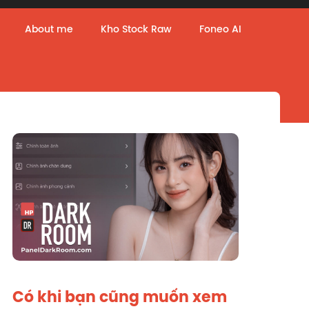
About me
Kho Stock Raw
Foneo AI
Có khi bạn cũng muốn xem