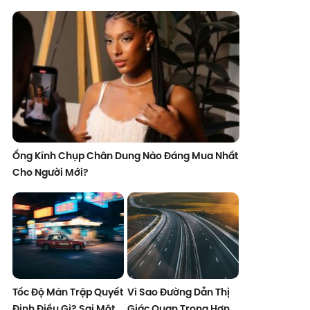
Ống Kính Chụp Chân Dung Nào Đáng Mua Nhất
Cho Người Mới?
Tốc Độ Màn Trập Quyết
Vì Sao Đường Dẫn Thị
Định Điều Gì? Sai Một
Giác Quan Trọng Hơn