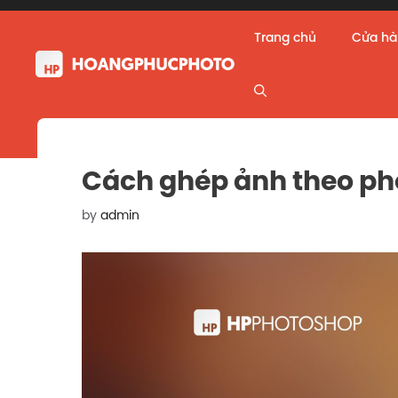
Skip
to
Trang chủ
Cửa h
content
Cách ghép ảnh theo ph
by
admin