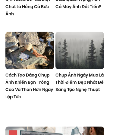
Chút Là Hỏng Cả Bức
Cả Máy Ảnh Đắt Tiền?
Ảnh
Cách Tạo Dáng Chụp
Chụp Ảnh Ngày Mưa Là
Ảnh Khiến Bạn Trông
Thời Điểm Đẹp Nhất Để
Cao Và Thon Hơn Ngay
Sáng Tạo Nghệ Thuật
Lập Tức