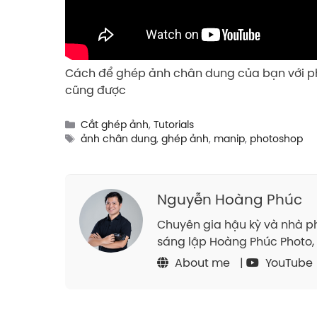
Cách để ghép ảnh chân dung của bạn với ph
cũng được
Categories
Cắt ghép ảnh
,
Tutorials
Tags
ảnh chân dung
,
ghép ảnh
,
manip
,
photoshop
Nguyễn Hoàng Phúc
Chuyên gia hậu kỳ và nhà ph
sáng lập Hoàng Phúc Photo, 
About me
|
YouTube