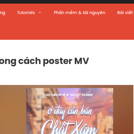
àng
Tutorials
Phần mềm & tài nguyên
Bài viết
ong cách poster MV