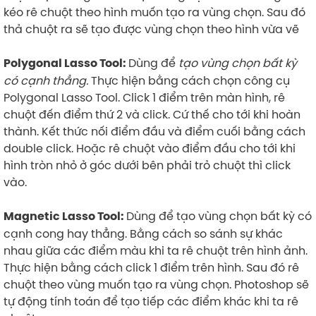
kéo rê chuột theo hình muốn tạo ra vùng chọn. Sau đó
thả chuột ra sẽ tạo được vùng chọn theo hình vừa vẽ
Dùng để
tạo vùng chọn bất kỳ
Polygonal Lasso Tool:
có cạnh thẳng.
Thực hiện bằng cách chọn công cụ
Polygonal Lasso Tool. Click 1 điểm trên màn hình, rê
chuột đến điểm thứ 2 và click. Cứ thế cho tới khi hoàn
thành. Kết thức nối điểm đầu và điểm cuối bằng cách
double click. Hoặc rê chuột vào điểm đầu cho tới khi
hình tròn nhỏ ở góc dưới bên phải trỏ chuột thì click
vào.
Dùng để tạo vùng chọn bất kỳ có
Magnetic Lasso Tool:
cạnh cong hay thẳng. Bằng cách so sánh sự khác
nhau giữa các điểm màu khi ta rê chuột trên hình ảnh.
Thực hiện bằng cách click 1 điểm trên hình. Sau đó rê
chuột theo vùng muốn tạo ra vùng chọn. Photoshop sẽ
tự động tính toán để tạo tiếp các điểm khác khi ta rê