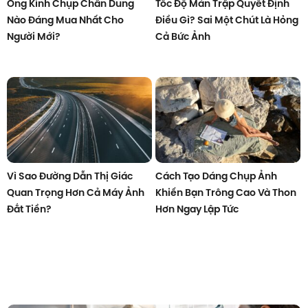
Ống Kính Chụp Chân Dung
Tốc Độ Màn Trập Quyết Định
Nào Đáng Mua Nhất Cho
Điều Gì? Sai Một Chút Là Hỏng
Người Mới?
Cả Bức Ảnh
Vì Sao Đường Dẫn Thị Giác
Cách Tạo Dáng Chụp Ảnh
Quan Trọng Hơn Cả Máy Ảnh
Khiến Bạn Trông Cao Và Thon
Đắt Tiền?
Hơn Ngay Lập Tức