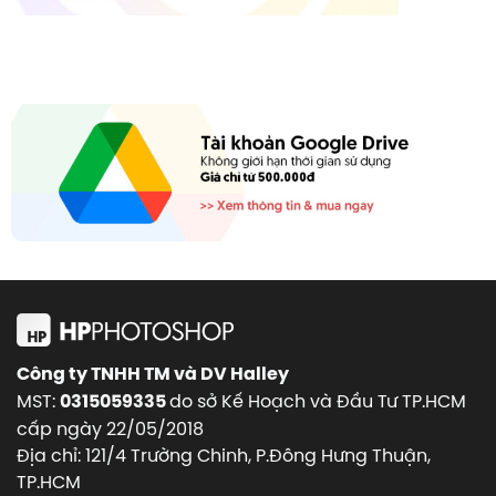
Công ty TNHH TM và DV Halley
MST:
do sở Kế Hoạch và Đầu Tư TP.HCM
0315059335
cấp ngày 22/05/2018
Địa chỉ: 121/4 Trường Chinh, P.Đông Hưng Thuận,
TP.HCM