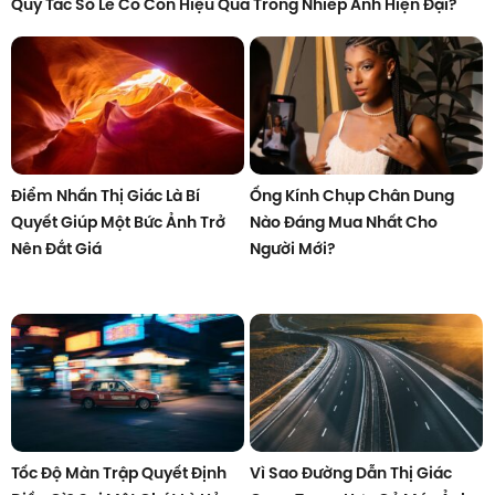
Quy Tắc Số Lẻ Có Còn Hiệu Quả Trong Nhiếp Ảnh Hiện Đại?
Điểm Nhấn Thị Giác Là Bí
Ống Kính Chụp Chân Dung
Quyết Giúp Một Bức Ảnh Trở
Nào Đáng Mua Nhất Cho
Nên Đắt Giá
Người Mới?
Tốc Độ Màn Trập Quyết Định
Vì Sao Đường Dẫn Thị Giác