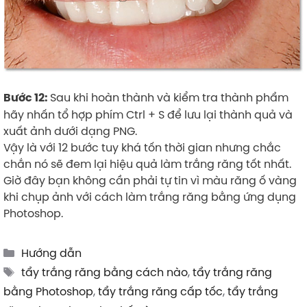
Sau khi hoàn thành và kiểm tra thành phẩm
Bước 12:
hãy nhấn tổ hợp phím Ctrl + S để lưu lại thành quả và
xuất ảnh dưới dạng PNG.
Vậy là với 12 bước tuy khá tốn thời gian nhưng chắc
chắn nó sẽ đem lại hiệu quả làm trắng răng tốt nhất.
Giờ đây bạn không cần phải tự tin vì màu răng ố vàng
khi chụp ảnh với cách làm trắng răng bằng ứng dụng
Photoshop.
Categories
Hướng dẫn
Tags
tẩy trắng răng bằng cách nào
,
tẩy trắng răng
bằng Photoshop
,
tẩy trắng răng cấp tốc
,
tẩy trắng