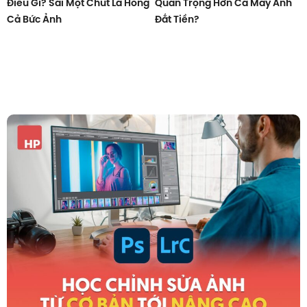
Điều Gì? Sai Một Chút Là Hỏng
Quan Trọng Hơn Cả Máy Ảnh
Cả Bức Ảnh
Đắt Tiền?