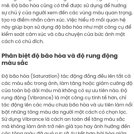
mẽ. Độ bão hòa cũng có thể được sử dụng để hướng
sự chú ý của người xem đến các vùng màu quan trọng,
tạo ra điểm nhấn cảm xúc. Việc hiểu rõ mối quan hệ
này giúp bạn sử dụng độ bão hòa như một công cụ để
kiểm soát cảm xúc và câu chuyện của bức ảnh một
cách có chủ đích.
Phân biệt độ bão hòa và độ rung động
màu sắc
Độ bão hòa (Saturation) tác động đồng đều lên tất cả
các màu sắc trong ảnh, làm tăng hoặc giảm cường độ
của toàn bộ dải màu mà không có sự ưu tiên nào. Độ
rung động (Vibrance) là một công cụ tinh tế hơn, chỉ
tác động lên các màu chưa bão hòa và ưu tiên làm nổi
bật những tông màu da người một cách có chọn lọc.
Sử dụng Vibrance là cách an toàn để tăng màu sắc
mà không làm ảnh trở nên giả tạo hay ảnh hưởng đến
các tông màu đã quá rực rỡ. Sự kết hợp hài hòa giữa