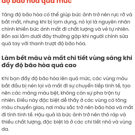
độ bão hòa quá mức
Tăng độ bão hòa có thể giúp bức ảnh trở nên rực rỡ và
bắt mắt, nhưng khi bị lạm dụng, nó lại là nguyên nhân
chính khiến bức ảnh mất đi chất lượng và vẻ tự nhiên.
Bốn sai lầm dưới đây thường gặp khi người chỉnh sửa
quá tay với thanh trượt độ bão hòa.
Làm bết màu và mất chi tiết vùng sáng khi
đẩy độ bão hòa quá cao
Khi bạn đẩy độ bão hòa lên quá mức, các vùng màu
bắt đầu bị nén lại và mất đi sự chuyển tiếp tinh tế, tạo
nên các mảng màu bệt, không còn sự pha trộn tự
nhiên. Điều này đặc biệt dễ thấy ở các vùng có tông
màu chuyển giao, nơi màu sắc trở nên bão hòa và mất
đi tính tinh tế. Hậu quả là bức ảnh trở nên thô ráp và
thiếu chất lượng, đặc biệt là ở các chi tiết nhỏ và vùng
da.