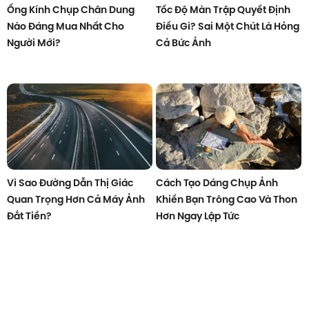
Ống Kính Chụp Chân Dung
Tốc Độ Màn Trập Quyết Định
Nào Đáng Mua Nhất Cho
Điều Gì? Sai Một Chút Là Hỏng
Người Mới?
Cả Bức Ảnh
Vì Sao Đường Dẫn Thị Giác
Cách Tạo Dáng Chụp Ảnh
Quan Trọng Hơn Cả Máy Ảnh
Khiến Bạn Trông Cao Và Thon
Đắt Tiền?
Hơn Ngay Lập Tức