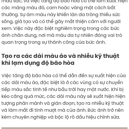
màu sắc, và việc tăng độ bão hòa có thể làm xuất hiện
các mảng màu đỏ, cam hoặc vàng một cách bất
thường. Sự ám màu này khiến làn da trông thiếu sức
sống, giả tạo và có thể gây mất thiện cảm với người
xem. Việc này đặc biệt nghiêm trọng trong các bức
ảnh chân dung, nơi mà màu da tự nhiên đóng vai trò
quan trọng trong sự thành công của bức ảnh.
Tạo ra các dải màu ảo và nhiễu kỹ thuật
khi lạm dụng độ bão hòa
Việc tăng độ bão hòa có thể dẫn đến sự xuất hiện của
các dải màu ảo, đặc biệt là ở các vùng có sự chuyển
tiếp màu sắc tinh tế như bầu trời hay mặt nước. Khi bị
kéo căng quá mức, các dải màu này sẽ xuất hiện hiện
tượng phân mảnh và gián đoạn, tạo ra nhiễu kỹ thuật
và làm mất đi tính mượt mà của ảnh. Bức ảnh trở nên
kém chuyên nghiệp và bộc lộ rõ dấu hiệu chỉnh sửa.