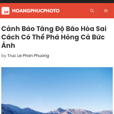
Skip
to
Me
content
Cảnh Báo Tăng Độ Bão Hòa Sai
Cách Có Thể Phá Hỏng Cả Bức
Ảnh
by
Truc Le Phan Phuong