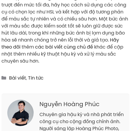
trượt đến mức tối đa, hãy học cách sử dụng các công
cụ có chọn lọc như HSL và kết hợp với độ tương phản
để màu sắc tự nhiên và có chiều sâu hơn. Một bức ảnh
với màu sắc được kiểm soát tốt sẽ luôn giữ được sức
hút lâu dài, trong khi những bức ảnh bị lạm dụng bão
hòa sẽ nhanh chóng trở nên lỗi thời và giả tạo.
Hãy
theo dõi
thêm
các bài viết cùng chủ đề
khác để cập
nhật thêm nhiều kỹ thuật hậu kỳ và xử lý màu sắc
chuyên sâu hơn.
Categories
Bài viết
,
Tin tức
Nguyễn Hoàng Phúc
Chuyên gia hậu kỳ và nhà phát triển
công cụ cho cộng đồng chỉnh ảnh.
Người sáng lập Hoàng Phúc Photo,