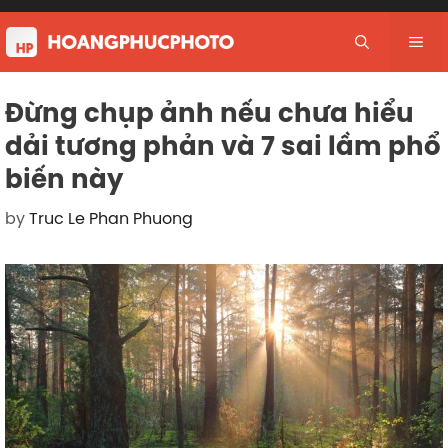
Skip
to
Me
content
Đừng chụp ảnh nếu chưa hiểu
dải tương phản và 7 sai lầm phổ
biến này
by
Truc Le Phan Phuong