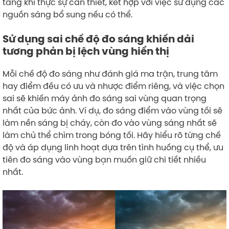
tăng khi thực sự cần thiết, kết hợp với việc sử dụng các
nguồn sáng bổ sung nếu có thể.
Sử dụng sai chế độ đo sáng khiến dải
tương phản bị lệch vùng hiển thị
Mỗi chế độ đo sáng như đánh giá ma trận, trung tâm
hay điểm đều có ưu và nhược điểm riêng, và việc chọn
sai sẽ khiến máy ảnh đo sáng sai vùng quan trọng
nhất của bức ảnh. Ví dụ, đo sáng điểm vào vùng tối sẽ
làm nền sáng bị cháy, còn đo vào vùng sáng nhất sẽ
làm chủ thể chìm trong bóng tối. Hãy hiểu rõ từng chế
độ và áp dụng linh hoạt dựa trên tình huống cụ thể, ưu
tiên đo sáng vào vùng bạn muốn giữ chi tiết nhiều
nhất.