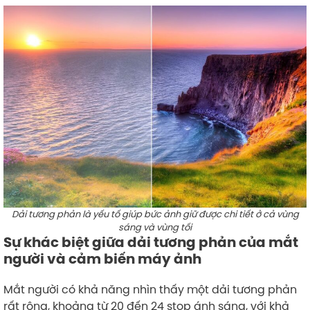
Dải tương phản là yếu tố giúp bức ảnh giữ được chi tiết ở cả vùng
sáng và vùng tối
Sự khác biệt giữa dải tương phản của mắt
người và cảm biến máy ảnh
Mắt người có khả năng nhìn thấy một dải tương phản
rất rộng, khoảng từ 20 đến 24 stop ánh sáng, với khả