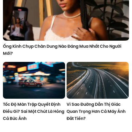
Ống Kính Chụp Chân Dung Nào Đáng Mua Nhất Cho Người
Mới?
Tốc Độ Màn Trập Quyết Định
Vì Sao Đường Dẫn Thị Giác
Điều Gì? Sai Một Chút Là Hỏng
Quan Trọng Hơn Cả Máy Ảnh
Cả Bức Ảnh
Đắt Tiền?