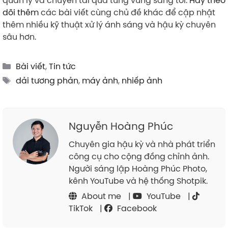
dõi thêm
các bài viết cùng chủ đề khác để cập nhật
thêm nhiều kỹ thuật xử lý ánh sáng và hậu kỳ chuyên
sâu hơn.
Categories
Bài viết
,
Tin tức
Tags
dải tương phản
,
máy ảnh
,
nhiếp ảnh
Nguyễn Hoàng Phúc
Chuyên gia hậu kỳ và nhà phát triển
công cụ cho cộng đồng chỉnh ảnh.
Người sáng lập Hoàng Phúc Photo,
kênh YouTube và hệ thống Shotpik.
About me
|
YouTube
|
TikTok
|
Facebook