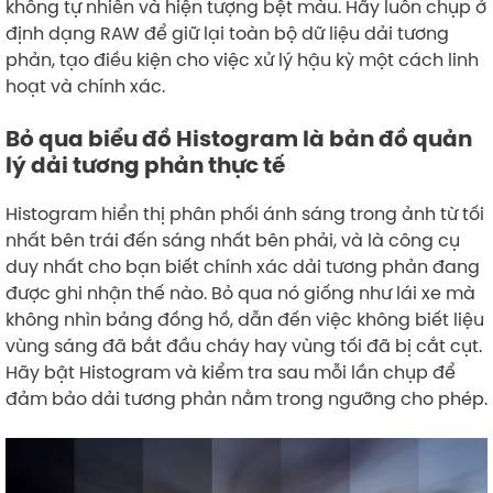
không tự nhiên và hiện tượng bệt màu. Hãy luôn chụp ở
định dạng RAW để giữ lại toàn bộ dữ liệu dải tương
phản, tạo điều kiện cho việc xử lý hậu kỳ một cách linh
hoạt và chính xác.
Bỏ qua biểu đồ Histogram là bản đồ quản
lý dải tương phản thực tế
Histogram hiển thị phân phối ánh sáng trong ảnh từ tối
nhất bên trái đến sáng nhất bên phải, và là công cụ
duy nhất cho bạn biết chính xác dải tương phản đang
được ghi nhận thế nào. Bỏ qua nó giống như lái xe mà
không nhìn bảng đồng hồ, dẫn đến việc không biết liệu
vùng sáng đã bắt đầu cháy hay vùng tối đã bị cắt cụt.
Hãy bật Histogram và kiểm tra sau mỗi lần chụp để
đảm bảo dải tương phản nằm trong ngưỡng cho phép.