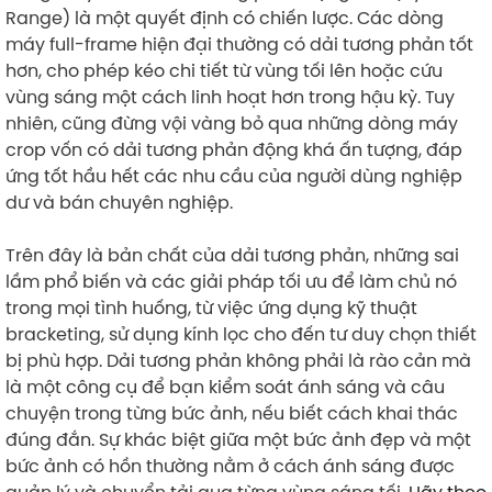
Range) là một quyết định có chiến lược. Các dòng
máy full-frame hiện đại thường có dải tương phản tốt
hơn, cho phép kéo chi tiết từ vùng tối lên hoặc cứu
vùng sáng một cách linh hoạt hơn trong hậu kỳ. Tuy
nhiên, cũng đừng vội vàng bỏ qua những dòng máy
crop vốn có dải tương phản động khá ấn tượng, đáp
ứng tốt hầu hết các nhu cầu của người dùng nghiệp
dư và bán chuyên nghiệp.
Trên đây là bản chất của dải tương phản, những sai
lầm phổ biến và các giải pháp tối ưu để làm chủ nó
trong mọi tình huống, từ việc ứng dụng kỹ thuật
bracketing, sử dụng kính lọc cho đến tư duy chọn thiết
bị phù hợp. Dải tương phản không phải là rào cản mà
là một công cụ để bạn kiểm soát ánh sáng và câu
chuyện trong từng bức ảnh, nếu biết cách khai thác
đúng đắn. Sự khác biệt giữa một bức ảnh đẹp và một
bức ảnh có hồn thường nằm ở cách ánh sáng được
quản lý và chuyển tải qua từng vùng sáng tối.
Hãy theo