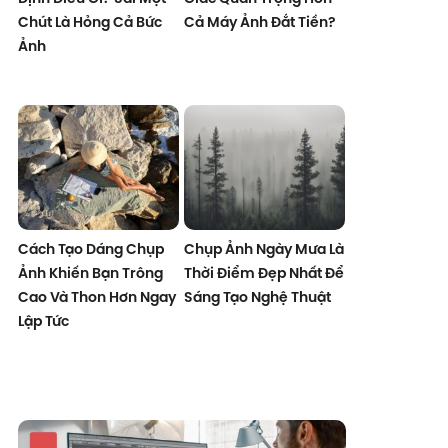
Chút Là Hỏng Cả Bức
Cả Máy Ảnh Đắt Tiền?
Ảnh
Cách Tạo Dáng Chụp
Chụp Ảnh Ngày Mưa Là
Ảnh Khiến Bạn Trông
Thời Điểm Đẹp Nhất Để
Cao Và Thon Hơn Ngay
Sáng Tạo Nghệ Thuật
Lập Tức