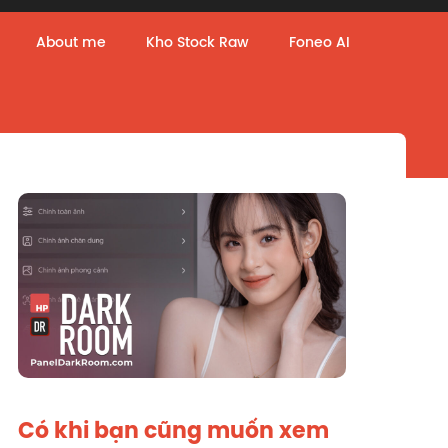
About me
Kho Stock Raw
Foneo AI
Có khi bạn cũng muốn xem