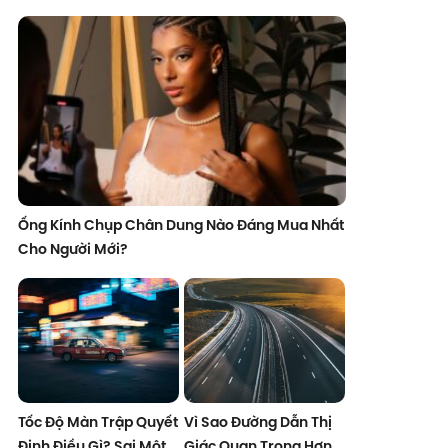
Ống Kính Chụp Chân Dung Nào Đáng Mua Nhất
Cho Người Mới?
Tốc Độ Màn Trập Quyết
Vì Sao Đường Dẫn Thị
Định Điều Gì? Sai Một
Giác Quan Trọng Hơn