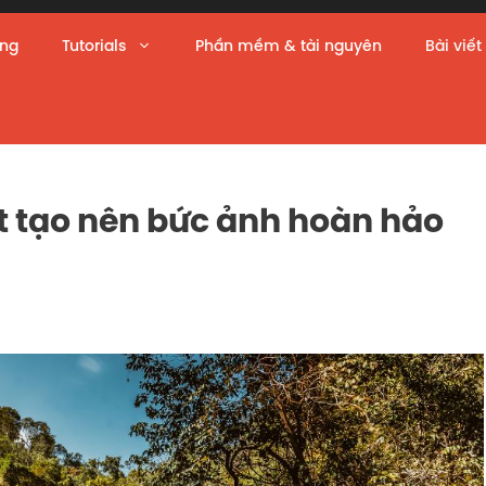
àng
Tutorials
Phần mềm & tài nguyên
Bài viết
t tạo nên bức ảnh hoàn hảo