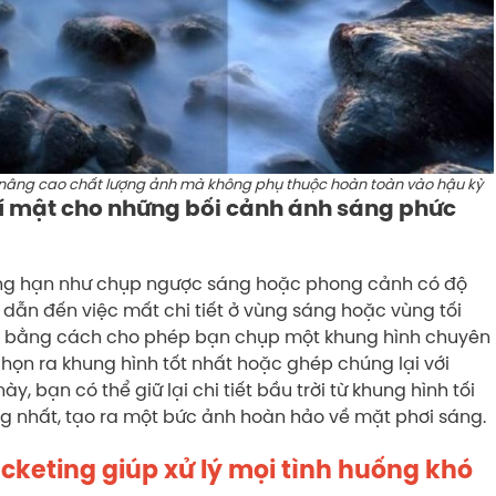
 nâng cao chất lượng ảnh mà không phụ thuộc hoàn toàn vào hậu kỳ
 bí mật cho những bối cảnh ánh sáng phức
ẳng hạn như chụp ngược sáng hoặc phong cảnh có độ
dẫn đến việc mất chi tiết ở vùng sáng hoặc vùng tối
áp bằng cách cho phép bạn chụp một khung hình chuyên
họn ra khung hình tốt nhất hoặc ghép chúng lại với
, bạn có thể giữ lại chi tiết bầu trời từ khung hình tối
áng nhất, tạo ra một bức ảnh hoàn hảo về mặt phơi sáng.
keting giúp xử lý mọi tình huống khó