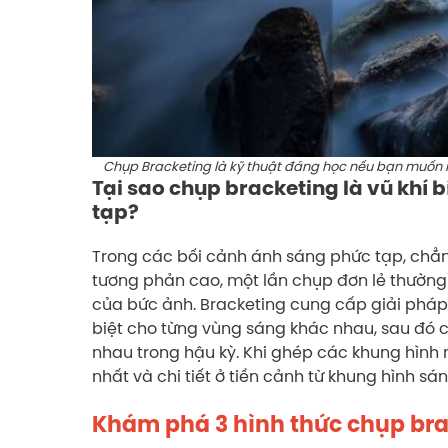
Chụp Bracketing là kỹ thuật đáng học nếu bạn muốn
Tại sao chụp bracketing là vũ khí
tạp?
Trong các bối cảnh ánh sáng phức tạp, ch
tương phản cao, một lần chụp đơn lẻ thường 
của bức ảnh. Bracketing cung cấp giải ph
biệt cho từng vùng sáng khác nhau, sau đó c
nhau trong hậu kỳ. Khi ghép các khung hình này
nhất và chi tiết ở tiền cảnh từ khung hình s
Khám phá 3 hình thức chụp brac