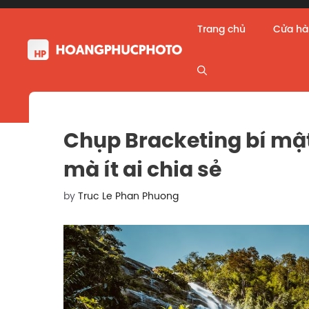
Skip
to
Trang chủ
Cửa h
content
Chụp Bracketing bí mậ
mà ít ai chia sẻ
by
Truc Le Phan Phuong