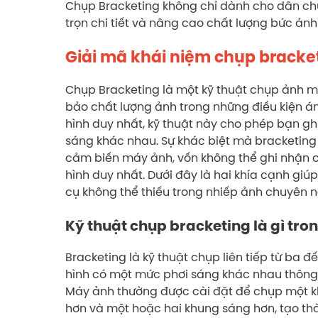
Chụp Bracketing không chỉ dành cho dân chuy
trọn chi tiết và nâng cao chất lượng bức ảnh
Giải mã khái niệm chụp bracket
Chụp Bracketing là một kỹ thuật chụp ảnh 
bảo chất lượng ảnh trong những điều kiện án
hình duy nhất, kỹ thuật này cho phép bạn gh
sáng khác nhau. Sự khác biệt mà bracketing 
cảm biến máy ảnh, vốn không thể ghi nhận c
hình duy nhất. Dưới đây là hai khía cạnh giúp
cụ không thể thiếu trong nhiếp ảnh chuyên 
Kỹ thuật chụp bracketing là gì tr
Bracketing là kỹ thuật chụp liên tiếp từ ba 
hình có một mức phơi sáng khác nhau thông 
Máy ảnh thường được cài đặt để chụp một k
hơn và một hoặc hai khung sáng hơn, tạo t