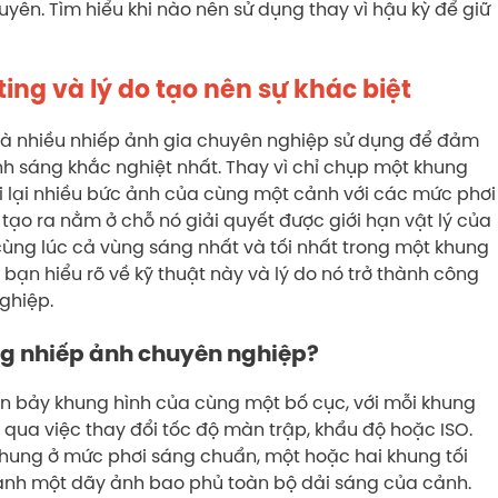
ên. Tìm hiểu khi nào nên sử dụng thay vì hậu kỳ để giữ
ing và lý do tạo nên sự khác biệt
mà nhiều nhiếp ảnh gia chuyên nghiệp sử dụng để đảm
h sáng khắc nghiệt nhất. Thay vì chỉ chụp một khung
i lại nhiều bức ảnh của cùng một cảnh với các mức phơi
tạo ra nằm ở chỗ nó giải quyết được giới hạn vật lý của
ùng lúc cả vùng sáng nhất và tối nhất trong một khung
 bạn hiểu rõ về kỹ thuật này và lý do nó trở thành công
nghiệp.
ong nhiếp ảnh chuyên nghiệp?
đến bảy khung hình của cùng một bố cục, với mỗi khung
qua việc thay đổi tốc độ màn trập, khẩu độ hoặc ISO.
hung ở mức phơi sáng chuẩn, một hoặc hai khung tối
hành một dãy ảnh bao phủ toàn bộ dải sáng của cảnh.